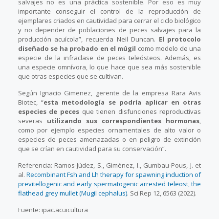
salvajes no es una práctica sostenible. Por eso es muy
importante conseguir el control de la reproducción de
ejemplares criados en cautividad para cerrar el ciclo biológico
y no depender de poblaciones de peces salvajes para la
producción acuícola”, recuerda Neil Duncan.
El protocolo
diseñado
se ha probado en el múgil
como modelo de una
especie de la infraclase de peces teleósteos. Además, es
una especie omnívora, lo que hace que sea más sostenible
que otras especies que se cultivan.
Según Ignacio Gimenez, gerente de la empresa Rara Avis
Biotec, “
esta metodología se podría aplicar en otras
especies de peces
que tienen disfunciones reproductivas
severas
utilizando sus correspondientes hormonas
,
como por ejemplo especies ornamentales de alto valor o
especies de peces amenazadas o en peligro de extinción
que se crían en cautividad para su conservación”.
Referencia: Ramos-Júdez, S., Giménez, I., Gumbau-Pous, J. et
al.
Recombinant Fsh and Lh therapy for spawning induction of
previtellogenic and early spermatogenic arrested teleost, the
flathead grey mullet (Mugil cephalus)
. Sci Rep 12, 6563 (2022).
Fuente: ipac.acuicultura