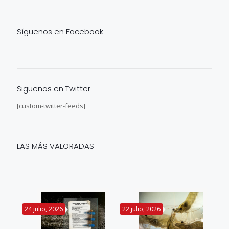
Síguenos en Facebook
Siguenos en Twitter
[custom-twitter-feeds]
LAS MÁS VALORADAS
24 julio, 2026
22 julio, 2026
14 