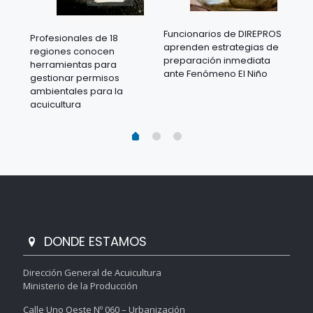
Funcionarios de DIREPROS
Profesionales de 18
Mov
aprenden estrategias de
regiones conocen
ra
acu
preparación inmediata
herramientas para
mil
ante Fenómeno El Niño
gestionar permisos
 en
los
ambientales para la
acu
acuicultura
DONDE ESTAMOS
Dirección General de Acuicultura
Ministerio de la Producción
Calle Uno Oeste Nº 060 – Urbanización