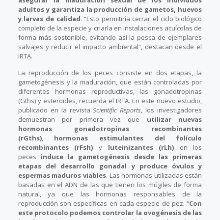
asegurar la maduración sexual de los individuos
adultos y garantiza la producción de gametos, huevos
y larvas de calidad
. “Esto permitiría cerrar el ciclo biológico
completo de la especie y criarla en instalaciones acuícolas de
forma más sostenible, evitando así la pesca de ejemplares
salvajes y reducir el impacto ambiental”, destacan desde el
IRTA.
La reproducción de los peces consiste en dos etapas, la
gametogénesis y la maduración, que están controladas por
diferentes hormonas reproductivas, las gonadotropinas
(Gths) y esteroides, recuerda el IRTA. En este nuevo estudio,
publicado en la revista
Scientific Reports
, los investigadores
demuestran por primera vez que
utilizar nuevas
hormonas gonadotropinas recombinantes
(rGths)
,
hormonas estimulantes del folículo
recombinantes (rFsh)
y
luteinizantes (rLh)
en los
peces
induce la gametogénesis desde las primeras
etapas del desarrollo gonadal y produce óvulos y
espermas maduros viables
. Las hormonas utilizadas están
basadas en el ADN de las que tienen los múgiles de forma
natural, ya que las hormonas responsables de la
reproducción son específicas en cada especie de pez. “
Con
este protocolo podemos controlar la ovogénesis de las