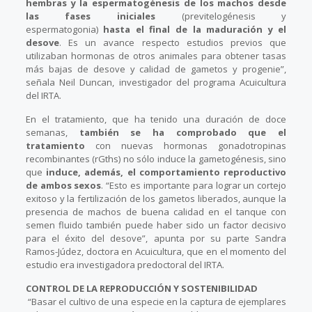
hembras y la espermatogénesis de los machos desde
las fases iniciales
(previtelogénesis y
espermatogonia)
hasta el final de la maduración y el
desove
. Es un avance respecto estudios previos que
utilizaban hormonas de otros animales para obtener tasas
más bajas de desove y calidad de gametos y progenie”,
señala Neil Duncan, investigador del programa Acuicultura
del IRTA.
En el tratamiento, que ha tenido una duración de doce
semanas,
también se ha comprobado que el
tratamiento
con nuevas hormonas gonadotropinas
recombinantes (rGths) no sólo induce la gametogénesis, sino
que
induce, además, el comportamiento reproductivo
de ambos sexos
. “Esto es importante para lograr un cortejo
exitoso y la fertilización de los gametos liberados, aunque la
presencia de machos de buena calidad en el tanque con
semen fluido también puede haber sido un factor decisivo
para el éxito del desove”, apunta por su parte Sandra
Ramos-Júdez, doctora en Acuicultura, que en el momento del
estudio era investigadora predoctoral del IRTA.
CONTROL DE LA REPRODUCCIÓN Y SOSTENIBILIDAD
“Basar el cultivo de una especie en la captura de ejemplares