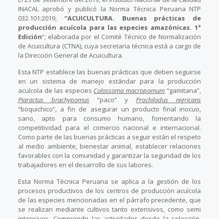
INACAL aprobó y publicó la Norma Técnica Peruana NTP
032.101:2019,
“ACUICULTURA. Buenas prácticas de
producción acuícola para las especies amazónicas. 1ª
Edición
”; elaborada por el Comité Técnico de Normalización
de Acuicultura (CTNA), cuya secretaria técnica está a cargo de
la Dirección General de Acuicultura.
Esta NTP establece las buenas prácticas que deben seguirse
en un sistema de manejo estándar para la producción
acuícola de las especies
Colossoma macropomum
“gamitana”,
Piaractus brachypomus
“paco” y
Prochilodus nigricans
“boquichico”, a fin de asegurar un producto final inocuo,
sano, apto para consumo humano, fomentando la
competitividad para el comercio nacional e internacional.
Como parte de las buenas prácticas a seguir están el respeto
al medio ambiente, bienestar animal, establecer relaciones
favorables con la comunidad y garantizar la seguridad de los
trabajadores en el desarrollo de sus labores.
Esta Norma Técnica Peruana se aplica a la gestión de los
procesos productivos de los centros de producción acuícola
de las especies mencionadas en el párrafo precedente, que
se realizan mediante cultivos tanto extensivos, como semi
intensivos. Comprende las actividades desde la selección,