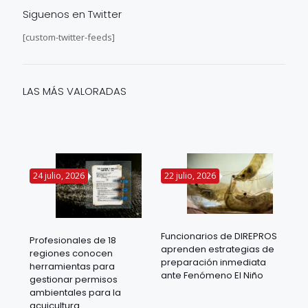
Siguenos en Twitter
[custom-twitter-feeds]
LAS MÁS VALORADAS
24 julio, 2026
22 julio, 2026
14 
Funcionarios de DIREPROS
Profesionales de 18
Mov
aprenden estrategias de
regiones conocen
ra
acu
preparación inmediata
herramientas para
mil
ante Fenómeno El Niño
gestionar permisos
 en
los
ambientales para la
acu
acuicultura