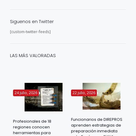
Siguenos en Twitter
[custom-twitter-feeds]
LAS MÁS VALORADAS
24 julio, 2026
22 julio, 2026
14 
Funcionarios de DIREPROS
Profesionales de 18
Mov
aprenden estrategias de
regiones conocen
ra
acu
preparación inmediata
herramientas para
mil