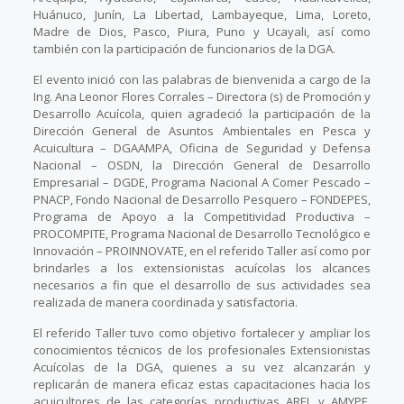
Huánuco, Junín, La Libertad, Lambayeque, Lima, Loreto,
Madre de Dios, Pasco, Piura, Puno y Ucayali, así como
también con la participación de funcionarios de la DGA.
El evento inició con las palabras de bienvenida a cargo de la
Ing. Ana Leonor Flores Corrales – Directora (s) de Promoción y
Desarrollo Acuícola, quien agradeció la participación de la
Dirección General de Asuntos Ambientales en Pesca y
Acuicultura – DGAAMPA, Oficina de Seguridad y Defensa
Nacional – OSDN, la Dirección General de Desarrollo
Empresarial – DGDE, Programa Nacional A Comer Pescado –
PNACP, Fondo Nacional de Desarrollo Pesquero – FONDEPES,
Programa de Apoyo a la Competitividad Productiva –
PROCOMPITE, Programa Nacional de Desarrollo Tecnológico e
Innovación – PROINNOVATE, en el referido Taller así como por
brindarles a los extensionistas acuícolas los alcances
necesarios a fin que el desarrollo de sus actividades sea
realizada de manera coordinada y satisfactoria.
El referido Taller tuvo como objetivo fortalecer y ampliar los
conocimientos técnicos de los profesionales Extensionistas
Acuícolas de la DGA, quienes a su vez alcanzarán y
replicarán de manera eficaz estas capacitaciones hacia los
acuicultores de las categorías productivas AREL y AMYPE,