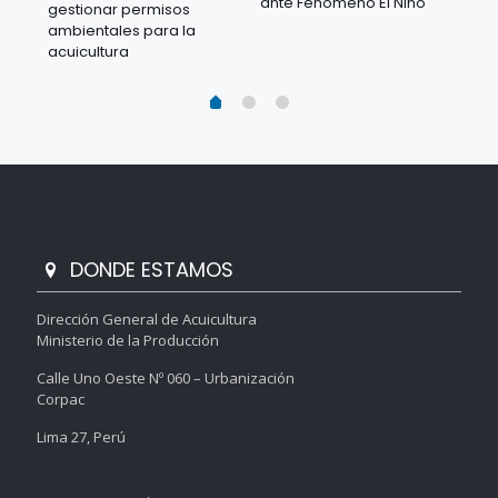
ante Fenómeno El Niño
gestionar permisos
 en
los
ambientales para la
acu
acuicultura
DONDE ESTAMOS
Dirección General de Acuicultura
Ministerio de la Producción
Calle Uno Oeste Nº 060 – Urbanización
Corpac
Lima 27, Perú