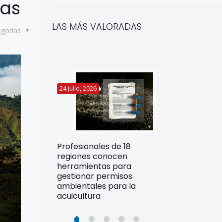
las
LAS MÁS VALORADAS
egorías
24 julio, 2026
22 julio, 2026
Funcionarios 
Profesionales de 18
pertos
DIREPROS ap
regiones conocen
rdos para
estrategias d
herramientas para
ltura
preparación 
gestionar permisos
esiliente en
ante Fenómen
ambientales para la
acuicultura