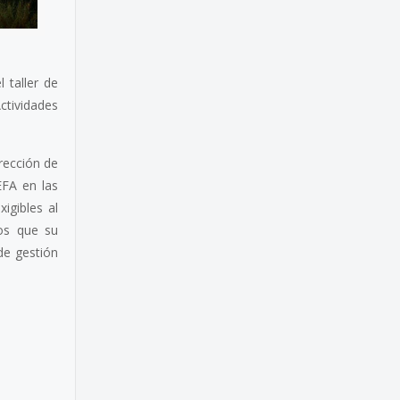
 taller de
Actividades
irección de
EFA en las
igibles al
vos que su
de gestión