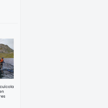
acuícola
 en
res