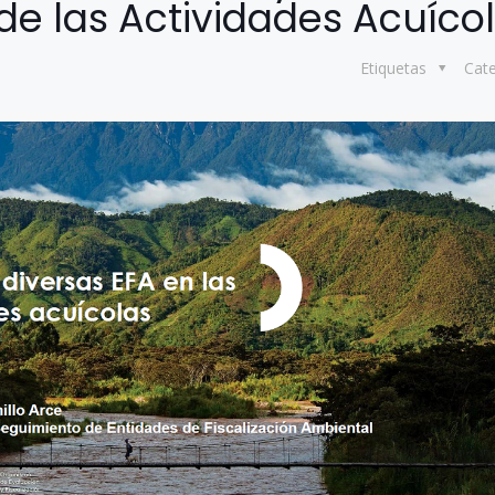
de las Actividades Acuíco
Etiquetas
Cat
8 julio, 2026
Más de 30 ex
generan acue
lograr acuicu
sostenible y r
Perú