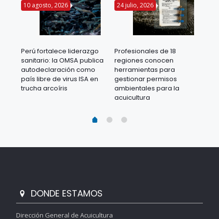
10 agosto, 2026
24 julio, 2026
22 
Fun
Profesionales de 18
Perú fortalece liderazgo
apr
regiones conocen
sanitario: la OMSA publica
pre
herramientas para
autodeclaración como
ant
gestionar permisos
país libre de virus ISA en
ambientales para la
trucha arcoíris
acuicultura
DONDE ESTAMOS
Dirección General de Acuicultura