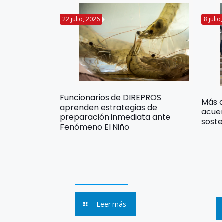
22 julio, 2026
8 juli
Funcionarios de DIREPROS
Más 
aprenden estrategias de
acuer
preparación inmediata ante
soste
Fenómeno El Niño
Leer más