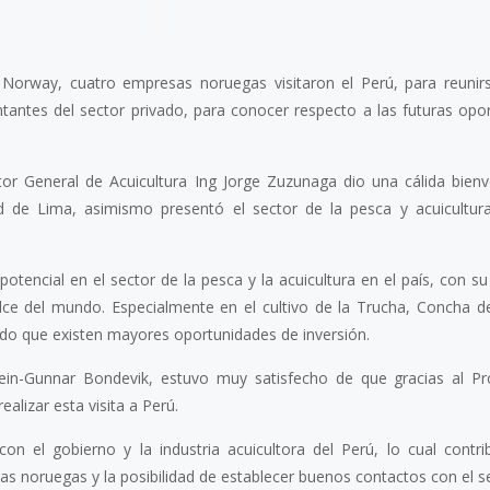
 Norway, cuatro empresas noruegas visitaron el Perú, para reunir
tantes del sector privado, para conocer respecto a las futuras opo
ctor General de Acuicultura Ing Jorge Zuzunaga dio una cálida bienv
8 julio, 2026
 de Lima, asimismo presentó el sector de la pesca y acuicultura
potencial en el sector de la pesca y la acuicultura en el país, con s
ulce del mundo. Especialmente en el cultivo de la Trucha, Concha d
Más de 30 ex
do que existen mayores oportunidades de inversión.
generan acue
lograr acuicu
tein-Gunnar Bondevik, estuvo muy satisfecho de que gracias al P
sostenible y r
lizar esta visita a Perú.
Perú
con el gobierno y la industria acuicultora del Perú, lo cual contr
as noruegas y la posibilidad de establecer buenos contactos con el s