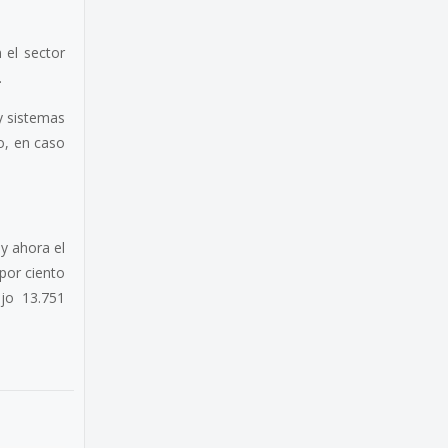
 el sector
.
y sistemas
o, en caso
 y ahora el
por ciento
ujo 13.751