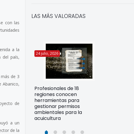
LAS MÁS VALORADAS
se con las
rtunidades
enida a la
24 julio, 2026
22 julio, 2026
 del país,
u más de 3
e Abanico,
Funcionarios 
Profesionales de 18
pertos
DIREPROS ap
regiones conocen
rdos para
estrategias d
herramientas para
ltura
royecto de
preparación 
gestionar permisos
esiliente en
ante Fenómen
ambientales para la
acuicultura
ibuyó a un
ector de la