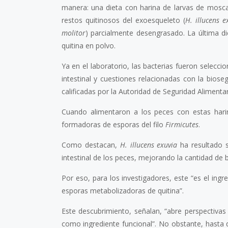
manera: una dieta con harina de larvas de mosc
restos quitinosos del exoesqueleto (
H. illucens e
molitor
) parcialmente desengrasado. La última d
quitina en polvo.
Ya en el laboratorio, las bacterias fueron seleccio
intestinal y cuestiones relacionadas con la biose
calificadas por la Autoridad de Seguridad Alimentari
Cuando alimentaron a los peces con estas harin
formadoras de esporas del filo
Firmicutes
.
Como destacan,
H. illucens exuvia
ha resultado s
intestinal de los peces, mejorando la cantidad de 
Por eso, para los investigadores, este “es el in
esporas metabolizadoras de quitina”.
Este descubrimiento, señalan, “abre perspectiva
como ingrediente funcional”. No obstante, hasta 