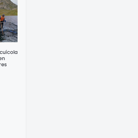
acuícola
 en
res