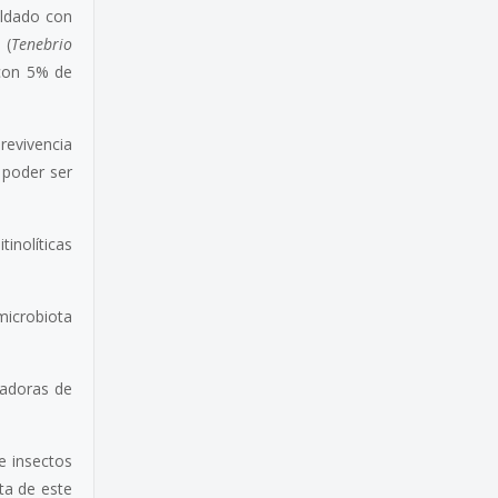
oldado con
 (
Tenebrio
 con 5% de
brevivencia
 poder ser
inolíticas
microbiota
madoras de
e insectos
ta de este