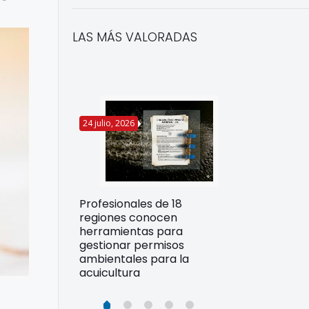
LAS MÁS VALORADAS
24 julio, 2026
22 julio, 2026
Funcionarios 
Profesionales de 18
pertos
DIREPROS ap
regiones conocen
rdos para
estrategias d
herramientas para
ltura
preparación 
gestionar permisos
esiliente en
ante Fenómen
ambientales para la
acuicultura