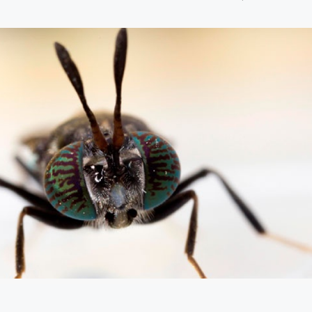
8 julio, 2026
Más de 30 ex
generan acue
lograr acuicu
sostenible y r
Perú