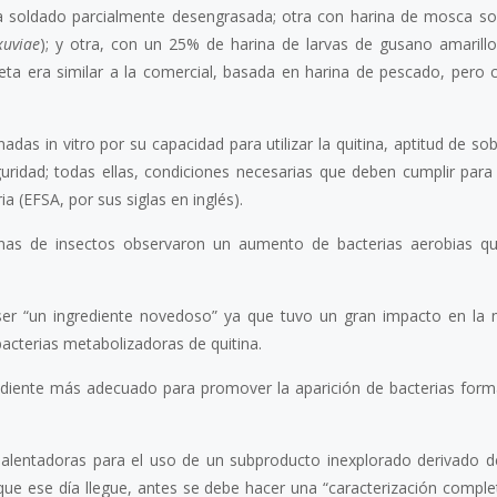
a soldado parcialmente desengrasada; otra con harina de mosca s
xuviae
); y otra, con un 25% de harina de larvas de gusano amarillo
ieta era similar a la comercial, basada en harina de pescado, pero
nadas in vitro por su capacidad para utilizar la quitina, aptitud de so
guridad; todas ellas, condiciones necesarias que deben cumplir para
a (EFSA, por sus siglas en inglés).
as de insectos observaron un aumento de bacterias aerobias quit
er “un ingrediente novedoso” ya que tuvo un gran impacto en la 
bacterias metabolizadoras de quitina.
grediente más adecuado para promover la aparición de bacterias for
s alentadoras para el uso de un subproducto inexplorado derivado d
que ese día llegue, antes se debe hacer una “caracterización comple