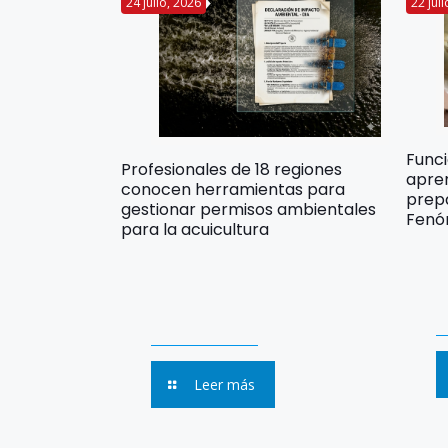
24 julio, 2026
22 jul
Func
Profesionales de 18 regiones
apre
conocen herramientas para
prep
gestionar permisos ambientales
Fenó
para la acuicultura
Leer más