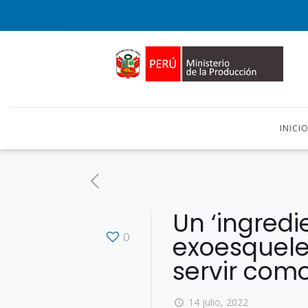
INICI
Un ‘ingredi
0
exoesquele
servir como
14 julio, 2022