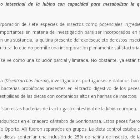
to intestinal de la lubina con capacidad para metabolizar la q
rporación de siete especies de insectos como potenciales ingredi
importantes en materia de investigación para ser incorporados en
n una sustancia, la quitina presente del exoesqueleto de estos insec
ultura, lo que no permite una incorporación plenamente satisfactoria
 se ve como una solución parcial y limitada. No obstante, ya están 
a (
Dicentrarchus labrax
), investigadores portugueses e italianos ha
e bacterias probióticas presentes en el tracto digestivo de los pece
estibilidad de las dietas con contenidos altos en harinas de insectos.
slan estas bacterias de tracto gastrointestinal de la lubina europea.
dquiridos en el criadero cántabro de Sonríonansa. Estos peces fuero
de Oporto. Allí fueron separados en grupos. La dieta control estaba
 dietas contenían una inclusión de 25% de harina de insecto, de la