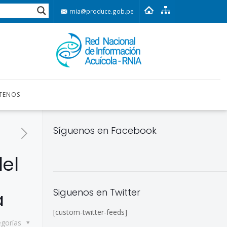
rnia@produce.gob.pe
TENOS
Síguenos en Facebook
del
Siguenos en Twitter
a
[custom-twitter-feeds]
egorías