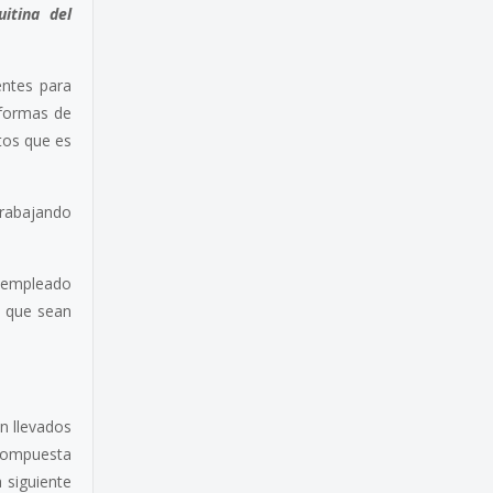
uitina del
entes para
 formas de
tos que es
.
trabajando
n empleado
s que sean
n llevados
 compuesta
 siguiente