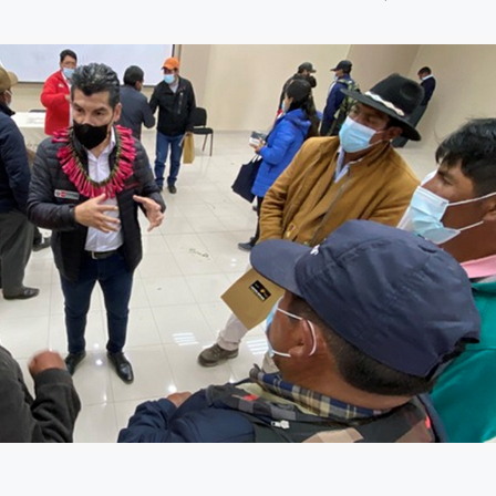
8 julio, 2026
Más de 30 ex
generan acue
lograr acuicu
sostenible y r
Perú