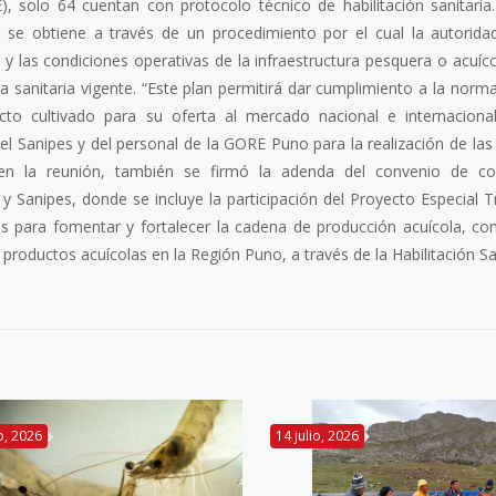
 solo 64 cuentan con protocolo técnico de habilitación sanitaria
s, se obtiene a través de un procedimiento por el cual la autoridad
o y las condiciones operativas de la infraestructura pesquera o acuíc
 sanitaria vigente. “Este plan permitirá dar cumplimiento a la norma
ucto cultivado para su oferta al mercado nacional e internacion
del Sanipes y del personal de la GORE Puno para la realización de las
e en la reunión, también se firmó la adenda del convenio de co
 y Sanipes, donde se incluye la participación del Proyecto Especial 
s para fomentar y fortalecer la cadena de producción acuícola, con 
 productos acuícolas en la Región Puno, a través de la Habilitación San
io, 2026
14 julio, 2026