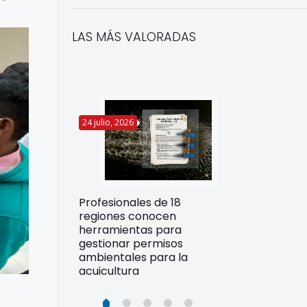
LAS MÁS VALORADAS
24 julio, 2026
22 julio, 2026
Funcionarios 
Profesionales de 18
pertos
DIREPROS ap
regiones conocen
rdos para
estrategias d
herramientas para
ltura
preparación 
gestionar permisos
esiliente en
ante Fenómen
ambientales para la
acuicultura