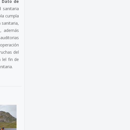
.
Dato de
 sanitaria
ola cumpla
 sanitaria,
al, además
 auditorias
operación
Truchas del
lel fin de
itaria.