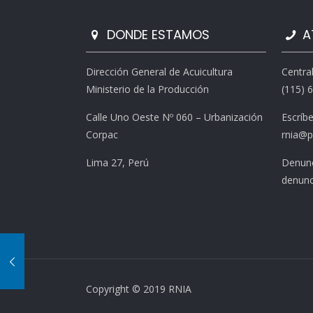
DONDE ESTAMOS
A
Dirección General de Acuicultura
Centra
Ministerio de la Producción
(115) 
Calle Uno Oeste Nº 060 – Urbanización
Escríb
Corpac
rnia@p
Lima 27, Perú
Denunc
denunc
Copyright © 2019 RNIA