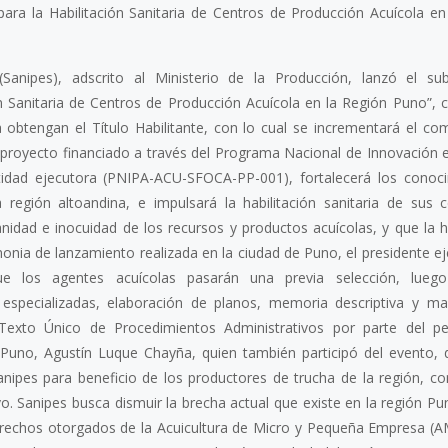
para la Habilitación Sanitaria de Centros de Producción Acuícola en
anipes), adscrito al Ministerio de la Producción, lanzó el sub
ón Sanitaria de Centros de Producción Acuícola en la Región Puno”, c
obtengan el Título Habilitante, con lo cual se incrementará el com
ubproyecto financiado a través del Programa Nacional de Innovación 
ntidad ejecutora (PNIPA-ACU-SFOCA-PP-001), fortalecerá los conoc
región altoandina, e impulsará la habilitación sanitaria de sus 
anidad e inocuidad de los recursos y productos acuícolas, y que la h
monia de lanzamiento realizada en la ciudad de Puno, el presidente e
 los agentes acuícolas pasarán una previa selección, luego 
s especializadas, elaboración de planos, memoria descriptiva y m
l Texto Único de Procedimientos Administrativos por parte del p
 Puno, Agustín Luque Chayña, quien también participó del evento, 
nipes para beneficio de los productores de trucha de la región, con
vo. Sanipes busca dismuir la brecha actual que existe en la región Pu
erechos otorgados de la Acuicultura de Micro y Pequeña Empresa (A