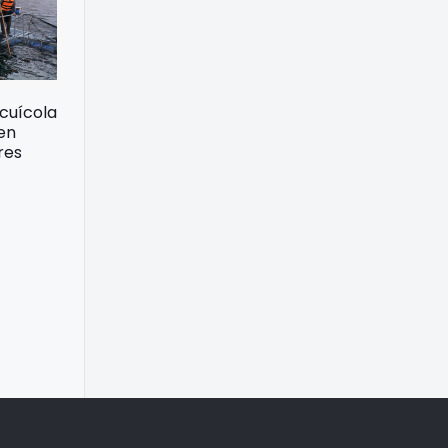
acuícola
 en
res