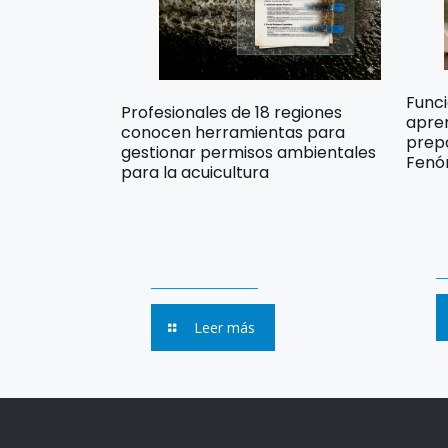
Func
Profesionales de 18 regiones
apre
conocen herramientas para
prep
gestionar permisos ambientales
Fenó
para la acuicultura
Leer más