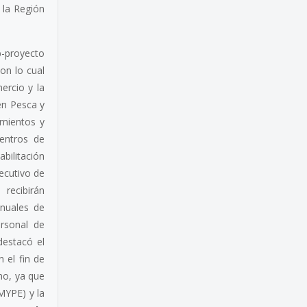
 la Región
-proyecto
on lo cual
ercio y la
en Pesca y
imientos y
centros de
abilitación
jecutivo de
recibirán
anuales de
ersonal de
destacó el
 el fin de
no, ya que
MYPE) y la