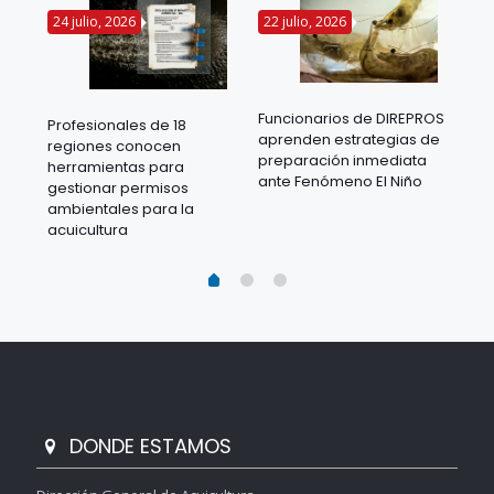
24 julio, 2026
22 julio, 2026
14 
Funcionarios de DIREPROS
Profesionales de 18
Mov
aprenden estrategias de
regiones conocen
ra
acu
preparación inmediata
herramientas para
mil
ante Fenómeno El Niño
gestionar permisos
 en
los
ambientales para la
acu
acuicultura
DONDE ESTAMOS