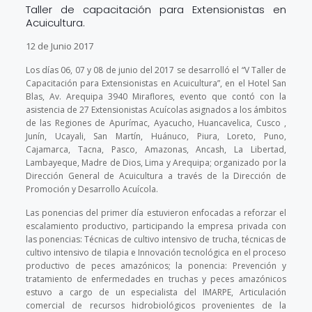
Taller de capacitación para Extensionistas en
Acuicultura.
12 de Junio 2017
Los días 06, 07 y 08 de junio del 2017 se desarrolló el “V Taller de
Capacitación para Extensionistas en Acuicultura”, en el Hotel San
Blas, Av. Arequipa 3940 Miraflores, evento que contó con la
asistencia de 27 Extensionistas Acuícolas asignados a los ámbitos
de las Regiones de Apurímac, Ayacucho, Huancavelica, Cusco ,
Junín, Ucayali, San Martín, Huánuco, Piura, Loreto, Puno,
Cajamarca, Tacna, Pasco, Amazonas, Ancash, La Libertad,
Lambayeque, Madre de Dios, Lima y Arequipa; organizado por la
Dirección General de Acuicultura a través de la Dirección de
Promoción y Desarrollo Acuícola.
Las ponencias del primer día estuvieron enfocadas a reforzar el
escalamiento productivo, participando la empresa privada con
las ponencias: Técnicas de cultivo intensivo de trucha, técnicas de
cultivo intensivo de tilapia e Innovación tecnológica en el proceso
productivo de peces amazónicos; la ponencia: Prevención y
tratamiento de enfermedades en truchas y peces amazónicos
estuvo a cargo de un especialista del IMARPE, Articulación
comercial de recursos hidrobiológicos provenientes de la