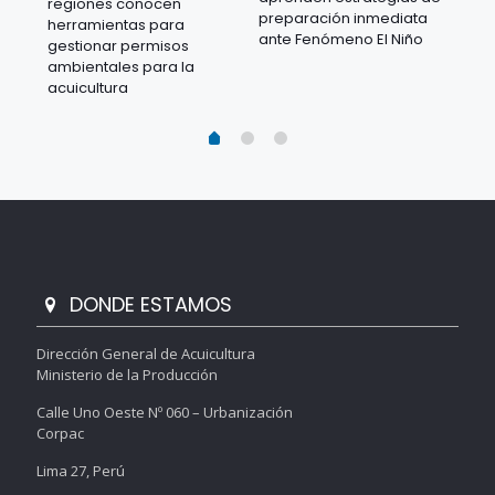
regiones conocen
ra
acu
preparación inmediata
herramientas para
mil
ante Fenómeno El Niño
gestionar permisos
 en
los
ambientales para la
acu
acuicultura
DONDE ESTAMOS
Dirección General de Acuicultura
Ministerio de la Producción
Calle Uno Oeste Nº 060 – Urbanización
Corpac
Lima 27, Perú