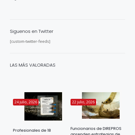
Siguenos en Twitter
[custom-twitter-feeds]
LAS MÁS VALORADAS
24 julio, 2026
22 julio, 2026
14 
Funcionarios de DIREPROS
Profesionales de 18
Mov
aprenden estrategias de