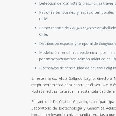
Detección de
Piscirickettsia salmonis
a través 
Patrones temporales y espacio-temporales 
Chile.
Primer reporte de
Caligus rogercresseyi
hallado
Chile.
Distribución espacial y temporal de
Caligidosi
Modelación endémica-epidémica por lí
por
piscirickettsiosis
en salmón atlántico en Chi
Bioensayos de sensibilidad de adultos Caligui
En este marco, Alicia Gallardo Lagno, directora 
mejor herramienta para controlar él
Sea Lice
, y 
«Estas medidas fortalecen la sustentabilidad de la 
En tanto, el Dr. Cristian Gallardo, quien participa
Laboratorio de Biotecnología y Genómica Acuíc
tomando relevancia a nivel mundial, gracias a que s