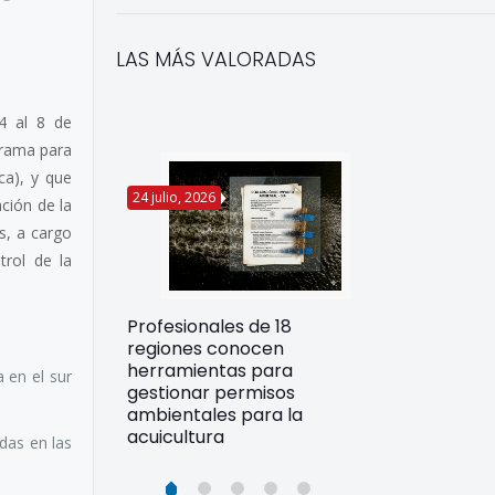
LAS MÁS VALORADAS
 4 al 8 de
grama para
ca), y que
24 julio, 2026
22 julio, 2026
ción de la
s, a cargo
trol de la
Funcionarios 
Profesionales de 18
pertos
DIREPROS ap
regiones conocen
rdos para
estrategias d
herramientas para
ltura
a en el sur
preparación 
gestionar permisos
esiliente en
ante Fenómen
ambientales para la
acuicultura
idas en las