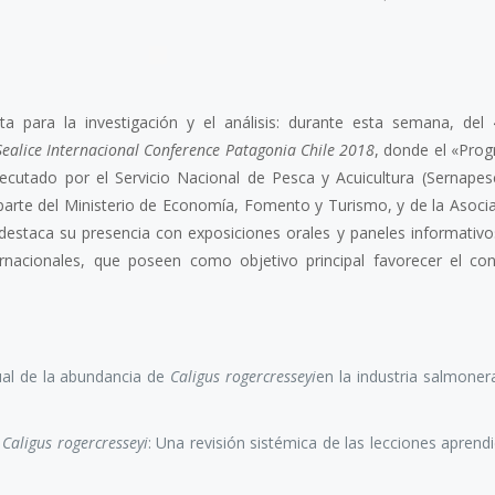
ta para la investigación y el análisis: durante esta semana, del
Sealice Internacional Conference Patagonia Chile 2018
, donde el «Pro
ejecutado por el Servicio Nacional de Pesca y Acuicultura (Sernapes
8 julio, 2026
parte del Ministerio de Economía, Fomento y Turismo, y de la Asocia
 destaca su presencia con exposiciones orales y paneles informativo
ernacionales, que poseen como objetivo principal favorecer el con
Más de 30 ex
generan acue
lograr acuicu
ual de la abundancia de
Caligus rogercresseyi
en la industria salmoner
sostenible y r
Perú
l
Caligus rogercresseyi
: Una revisión sistémica de las lecciones aprend