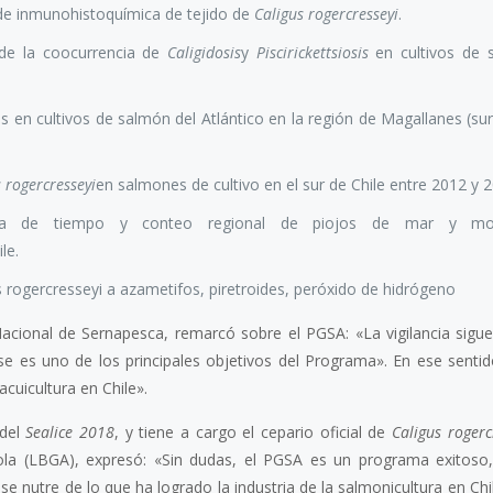
de inmunohistoquímica de tejido de
Caligus rogercresseyi
.
de la coocurrencia de
Caligidosis
y
Piscirickettsiosis
en cultivos de 
s en cultivos de salmón del Atlántico en la región de Magallanes (sur
s rogercresseyi
en salmones de cultivo en el sur de Chile entre 2012 y 2
nea de tiempo y conteo regional de piojos de mar y mort
le.
s rogercresseyi a azametifos, piretroides, peróxido de hidrógeno
Nacional de Sernapesca, remarcó sobre el PGSA: «La vigilancia sigue
ése es uno de los principales objetivos del Programa». En ese sentid
acuicultura en Chile».
 del
Sealice 2018
, y tiene a cargo el cepario oficial de
Caligus rogerc
ola (LBGA), expresó: «Sin dudas, el PGSA es un programa exitoso
e nutre de lo que ha logrado la industria de la salmonicultura en Chi