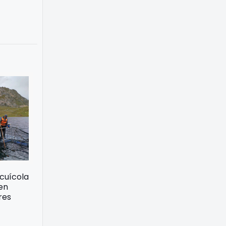
acuícola
 en
res