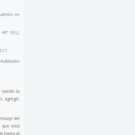
salmón en
 49° 16’s),
017.
alidades
 siendo la
o, agregó:
resseyi
del
, que está
le hasta el