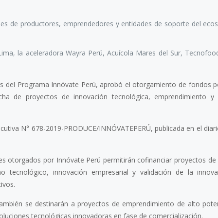
nes de productores, emprendedores y entidades de soporte del eco
 Lima, la aceleradora Wayra Perú, Acuícola Mares del Sur, Tecnofood
vés del Programa Innóvate Perú, aprobó el otorgamiento de fondos 
cha de proyectos de innovación tecnológica, emprendimiento y d
jecutiva N° 678-2019-PRODUCE/INNÓVATEPERÚ, publicada en el diario 
s otorgados por Innóvate Perú permitirán cofinanciar proyectos de 
o tecnológico, innovación empresarial y validación de la innov
ivos.
ambién se destinarán a proyectos de emprendimiento de alto poten
luciones tecnológicas innovadoras en fase de comercialización.