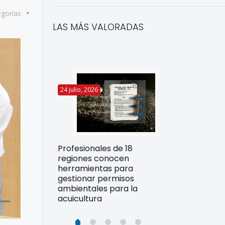
egorías
LAS MÁS VALORADAS
24 julio, 2026
22 julio, 2026
Funcionarios 
Profesionales de 18
pertos
DIREPROS ap
regiones conocen
rdos para
estrategias d
herramientas para
ltura
preparación 
gestionar permisos
esiliente en
ante Fenómen
ambientales para la
acuicultura