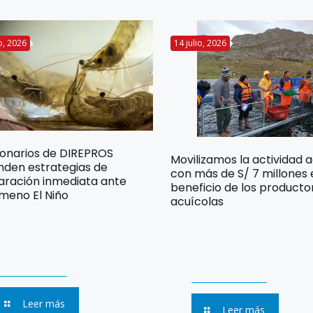
io, 2026
14 julio, 2026
ionarios de DIREPROS
Movilizamos la actividad 
nden estrategias de
con más de S/ 7 millones
aración inmediata ante
beneficio de los producto
meno El Niño
acuícolas
Leer más
Leer más