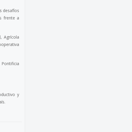
s desafíos
s frente a
, Agrícola
ooperativa
 Pontificia
oductivo y
ís.