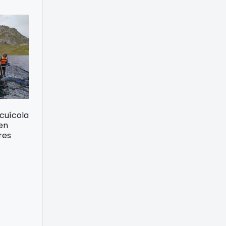
acuícola
 en
res