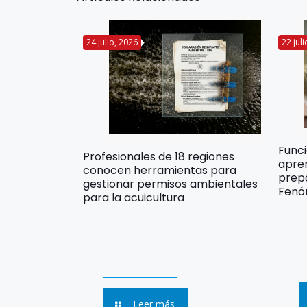
24 julio, 2026
22 jul
Func
Profesionales de 18 regiones
apre
conocen herramientas para
prep
gestionar permisos ambientales
Fenó
para la acuicultura
Leer más