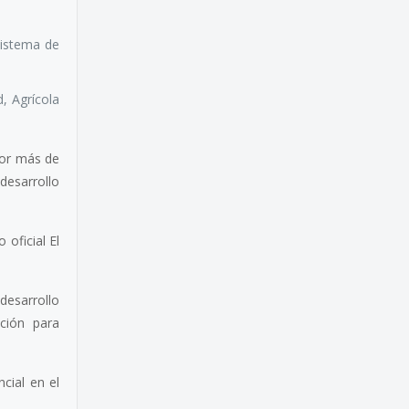
sistema de
, Agrícola
por más de
esarrollo
oficial El
desarrollo
ación para
cial en el