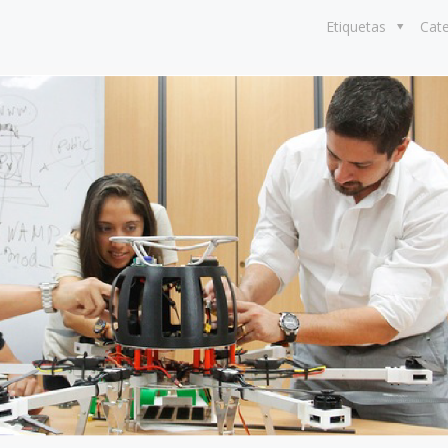
Etiquetas
Cat
8 julio, 2026
Más de 30 ex
generan acue
lograr acuicu
sostenible y r
Perú