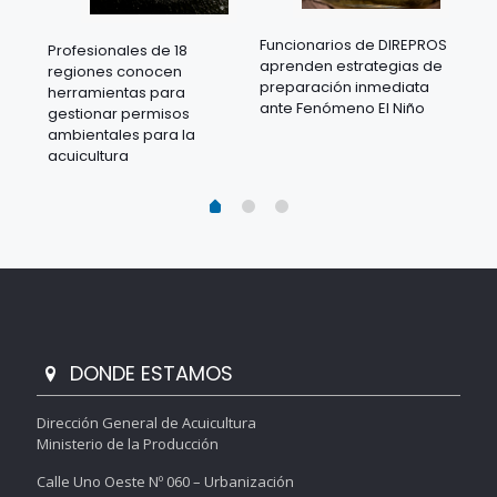
Funcionarios de DIREPROS
Profesionales de 18
Mov
aprenden estrategias de
regiones conocen
ra
acu
preparación inmediata
herramientas para
mil
ante Fenómeno El Niño
gestionar permisos
 en
los
ambientales para la
acu
acuicultura
DONDE ESTAMOS
Dirección General de Acuicultura
Ministerio de la Producción
Calle Uno Oeste Nº 060 – Urbanización