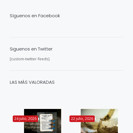
Síguenos en Facebook
Siguenos en Twitter
[custom-twitter-feeds]
LAS MÁS VALORADAS
24 julio, 2026
22 julio, 2026
14 