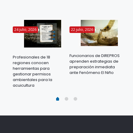
24 julio, 2026
22 julio, 2026
14 
Funcionarios de DIREPROS
Profesionales de 18
Mov
aprenden estrategias de
regiones conocen
ra
acu
preparación inmediata
herramientas para
mil
ante Fenómeno El Niño
gestionar permisos
 en
los
ambientales para la
acu
acuicultura