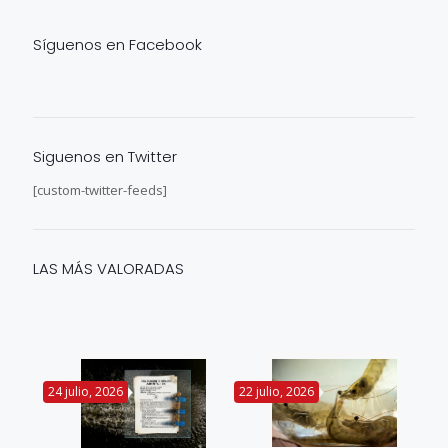
Síguenos en Facebook
Siguenos en Twitter
[custom-twitter-feeds]
LAS MÁS VALORADAS
24 julio, 2026
22 julio, 2026
14 