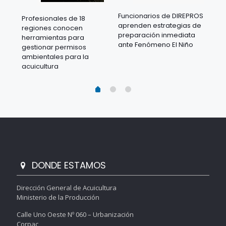
Funcionarios de DIREPROS
Profesionales de 18
Mov
aprenden estrategias de
regiones conocen
ra
acu
preparación inmediata
herramientas para
mil
ante Fenómeno El Niño
gestionar permisos
 en
los
ambientales para la
acu
acuicultura
DONDE ESTAMOS
Dirección General de Acuicultura
Ministerio de la Producción
Calle Uno Oeste Nº 060 – Urbanización
Corpac