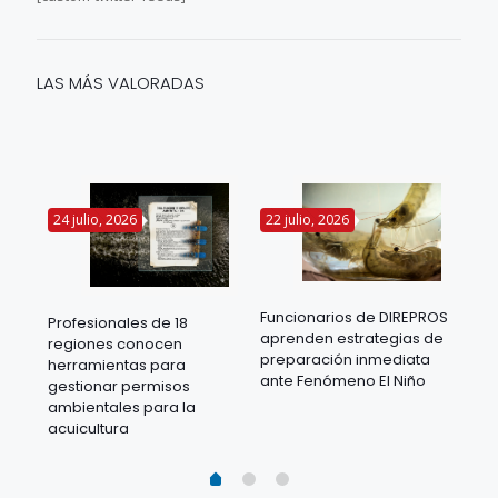
LAS MÁS VALORADAS
24 julio, 2026
22 julio, 2026
14 
Funcionarios de DIREPROS
Profesionales de 18
Mov
aprenden estrategias de
regiones conocen
ra
acu
preparación inmediata
herramientas para
mil
ante Fenómeno El Niño
gestionar permisos
 en
los
ambientales para la
acu
acuicultura