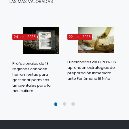
LAS MÁS VALORADAS
24 julio, 2026
22 julio, 2026
14 
Funcionarios de DIREPROS
Profesionales de 18
Mov
aprenden estrategias de
regiones conocen
ra
acu
preparación inmediata
herramientas para
mil
ante Fenómeno El Niño
gestionar permisos
 en
los
ambientales para la
acu
acuicultura