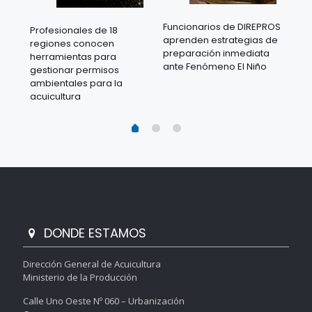
Funcionarios de DIREPROS
Profesionales de 18
Mov
aprenden estrategias de
regiones conocen
ra
acu
preparación inmediata
herramientas para
mil
ante Fenómeno El Niño
gestionar permisos
 en
los
ambientales para la
acu
acuicultura
DONDE ESTAMOS
Dirección General de Acuicultura
Ministerio de la Producción
Calle Uno Oeste Nº 060 – Urbanización