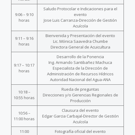
Saludo Protocolar e Indicaciones para el
9:06 – 9:10
evento
horas
Jose Luis Carranza-Dirección de Gestión
Acuícola
Bienvenida y Presentación del evento
9:11 – 9:16
Lic. Mónica Saavedra Chumbe
horas
Directora General de Acuicultura
Desarrollo de la Ponencia
Ing. Armando Santibañez Machuca
9:17 – 10:17
Especialista de la Dirección de
horas
Administración de Recursos Hídricos
Autoridad Nacional del Agua-ANA
Rueda de preguntas
10:18 –
Direcciones y/o Gerencias Regionales de
10:55 horas
Producción
Clausura del evento
10:56 –
Edgar Garcia Carbajal-Director de Gestión
11:00 horas
Acuícola
11:00
Fotografía oficial del evento