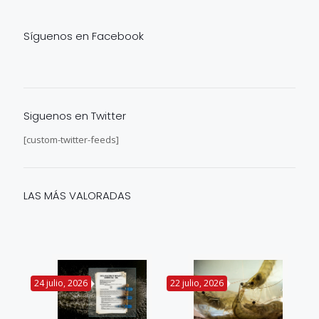
Síguenos en Facebook
Siguenos en Twitter
[custom-twitter-feeds]
LAS MÁS VALORADAS
24 julio, 2026
22 julio, 2026
14 