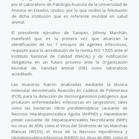
por el Laboratorio de Patología Acuícola de la Universidad de
Arizona en Estados Unidos; por lo que recibió la felicitación
de dicha institución que es referente mundial en salud
animal.
El presidente ejecutivo de Sanipes, Johnny Marchán,
manifestó que es la primera vez que alcanzan la
identificación de los 7 ensayos de agentes infecciosos,
requisito para la acreditación de la norma ISO 17025 ante el
Insttituto Nacional de Calidad (INACAL) y de notificación
obligatoria en un futuro próximo ante la Organización
Mundial de Sanidad Animal (OIE) como laboratorio
acreditado.
Las muestras fueron analizadas mediante la técnica
molecular denominada Reacción en Cadena de Polimerasa
(PCR), para la detección de microorganismos patógenos que
producen enfermedades infecciosas en langostinos; tales
como las bacterias
Vibrio parahaemolyticus
causante de
Necrosis Hepatopancreática Aguda (AHPND) y
Hepatobacter
penaei
causante de Hepatopancreatitis Necrotizante (NHP);
los virus de ADN, como el Virus del Síndrome de las Manchas
Blancas (WSSV), el Virus de la Necrosis Hipodérmica y
Hematopoyética Infecciosa (IHHNV); los Virus de ARN, como el