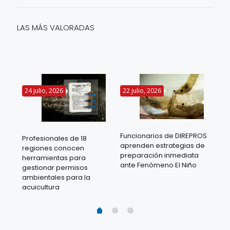
LAS MÁS VALORADAS
24 julio, 2026
22 julio, 2026
14 
Funcionarios de DIREPROS
Profesionales de 18
Mov
aprenden estrategias de
regiones conocen
ra
acu
preparación inmediata
herramientas para
mil
ante Fenómeno El Niño
gestionar permisos
 en
los
ambientales para la
acu
acuicultura