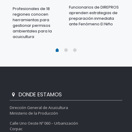
Funcionarios de DIREPROS
Profesionales de 18
Mov
aprenden estrategias de
regiones conocen
ra
acu
preparación inmediata
herramientas para
mil
ante Fenómeno El Niño
gestionar permisos
 en
los
ambientales para la
acu
acuicultura
DONDE ESTAMOS
Dirección General de Acuicultura
Ministerio de la Producción
Calle Uno Oeste Nº 060 – Urbanización
Corpac