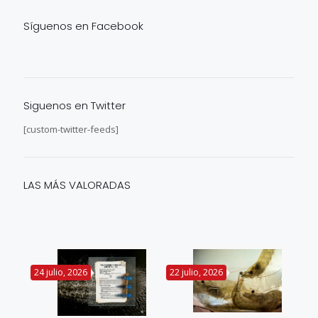
Síguenos en Facebook
Siguenos en Twitter
[custom-twitter-feeds]
LAS MÁS VALORADAS
24 julio, 2026
22 julio, 2026
14 