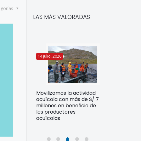
egorías
LAS MÁS VALORADAS
14 julio, 2026
8 julio, 2026
de
Movilizamos la actividad
Cultivo de alg
renden
acuícola con más de S/ 7
peruanas se 
e
millones en beneficio de
como alterna
inmediata
los productores
económica so
o El Niño
acuícolas
para comunid
costeras