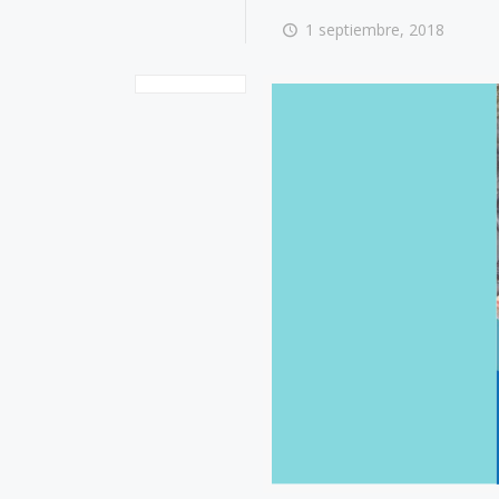
1 septiembre, 2018
8 julio, 2026
Más de 30 ex
generan acu
lograr acuicu
sostenible y 
Perú