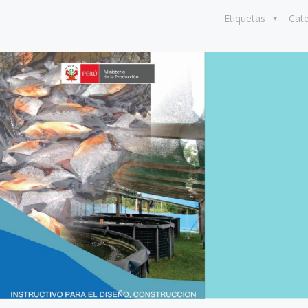
Etiquetas
Cat
24 julio, 2026
22 julio, 2026
Funcionarios 
Profesionales de 18
pertos
DIREPROS ap
regiones conocen
erdos para
estrategias d
herramientas para
ltura
preparación 
gestionar permisos
resiliente en
ante Fenómen
ambientales para la
acuicultura