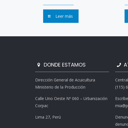
Leer más
DONDE ESTAMOS
A
Dirección General de Acuicultura
Centra
Ministerio de la Producción
(115) 
Calle Uno Oeste Nº 060 – Urbanización
Escríb
Corpac
rnia@p
Lima 27, Perú
Denunc
denunc