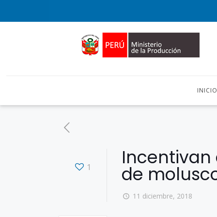
INICI
Incentivan 
1
de molusco
11 diciembre, 2018