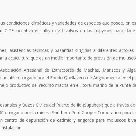
 sus condiciones climáticas y variedades de especies que posee, en es
ed CITE incentiva el cultivo de bivalvos en las mipymes para darl
nes, asistencias técnicas y pasantías dirigidas a diferentes actores
8 julio, 2026
ar la acuicultura que es un medio importante de provisión de molusco
a Asociación Artesanal de Extractores de Machas, Mariscos y Alg
cursable otorgado por el Fondo Quellaveco de Angloamérica en el p
nejo productivo del recurso macha en el litoral marino de la Punta
Más de 30 ex
generan acue
lograr acuicu
sanales y Buzos Civiles del Puerto de Ilo (Supabcpi) que a través de
sostenible y r
00 otorgado por la minera Southern Perú Cooper Corporation para la
Perú
 un centro de depuración de cadmio y engorde para moluscos biva
instalación.