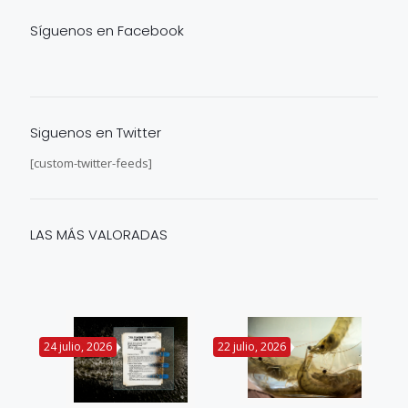
Síguenos en Facebook
Siguenos en Twitter
[custom-twitter-feeds]
LAS MÁS VALORADAS
24 julio, 2026
22 julio, 2026
14 