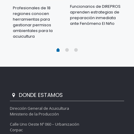
Funcionarios de DIREPROS
Profesionales de 18
Mov
aprenden estrategias de
regiones conocen
ra
acu
preparación inmediata
herramientas para
mil
ante Fenómeno El Niño
gestionar permisos
 en
los
ambientales para la
acu
acuicultura
DONDE ESTAMOS
Dirección General de Acuicultura
Ministerio de la Producción
Calle Uno Oeste Nº 060 – Urbanización
Corpac