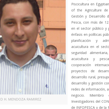
Piscicultura en Egyptia
of the Agriculture de
Gestión y Desarrollo d
Pesca, con más de 12 
en el sector público y 
énfasis en políticas púb
planificación y adm
acuicultura en el sect
seguridad alimentari
acuicultura y pes
cooperación internac
proyectos de desarro
desarrollo rural, presu
desarrollo y gestión co
redes de información, 
negocio. Miembro 
ID H. MENDOZA RAMIREZ
Investigadores del CO
de INFOPESCA y de la 