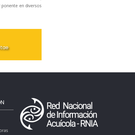
 y ponente en diversos
itae
ÓN
horas