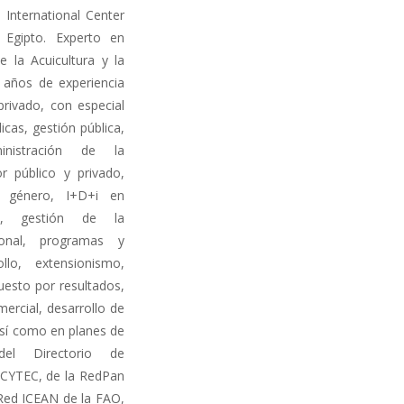
n International Center
 Egipto. Experto en
e la Acuicultura y la
años de experiencia
privado, con especial
licas, gestión pública,
inistración de la
or público y privado,
a, género, I+D+i en
ca, gestión de la
ional, programas y
llo, extensionismo,
puesto por resultados,
mercial, desarrollo de
así como en planes de
del Directorio de
NCYTEC, de la RedPan
Red ICEAN de la FAO,