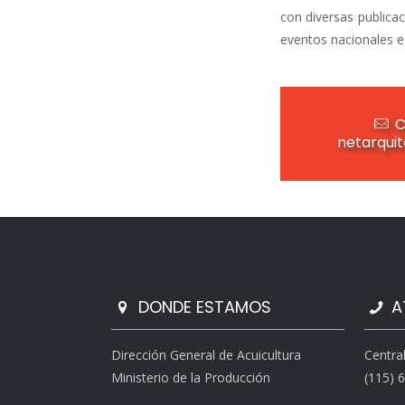
con diversas publicac
eventos nacionales e 
C
netarqui
DONDE ESTAMOS
A
Dirección General de Acuicultura
Centra
Ministerio de la Producción
(115) 