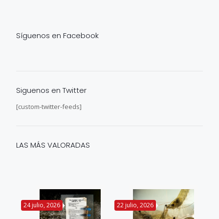
Síguenos en Facebook
Siguenos en Twitter
[custom-twitter-feeds]
LAS MÁS VALORADAS
24 julio, 2026
22 julio, 2026
14 