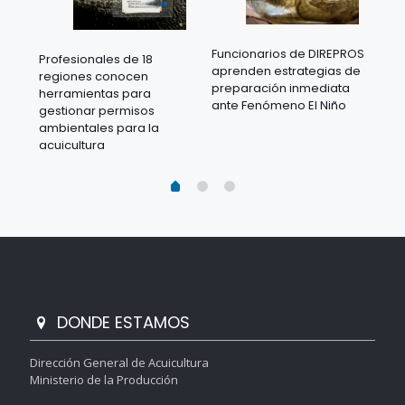
Funcionarios de DIREPROS
Profesionales de 18
Mov
aprenden estrategias de
regiones conocen
ra
acu
preparación inmediata
herramientas para
mil
ante Fenómeno El Niño
gestionar permisos
 en
los
ambientales para la
acu
acuicultura
DONDE ESTAMOS
Dirección General de Acuicultura
Ministerio de la Producción