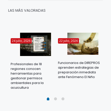
LAS MÁS VALORADAS
24 julio, 2026
22 julio, 2026
14 
Funcionarios de DIREPROS
Profesionales de 18
Mov
aprenden estrategias de
regiones conocen
ra
acu
preparación inmediata
herramientas para
mil
ante Fenómeno El Niño
gestionar permisos
 en
los
ambientales para la
acu
acuicultura