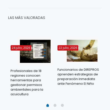
LAS MÁS VALORADAS
24 julio, 2026
22 julio, 2026
14 
Funcionarios de DIREPROS
Profesionales de 18
Mov
aprenden estrategias de
regiones conocen
ra
acu
preparación inmediata
herramientas para
mil
ante Fenómeno El Niño
gestionar permisos
 en
los
ambientales para la
acu
acuicultura