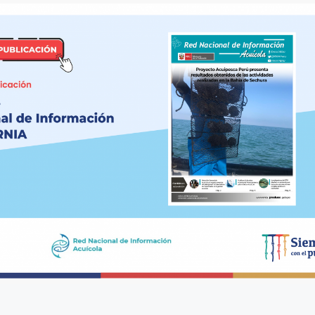
8 julio, 2026
Más de 30 ex
generan acue
lograr acuicu
sostenible y r
Perú