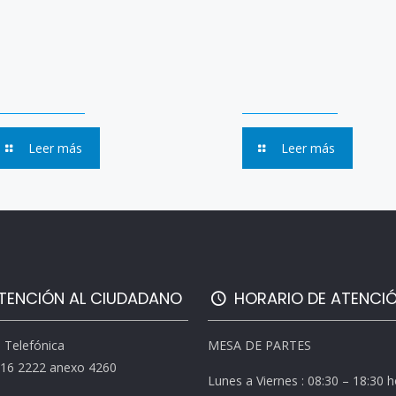
Leer más
Leer más
TENCIÓN AL CIUDADANO
HORARIO DE ATENCI
l Telefónica
MESA DE PARTES
616 2222 anexo 4260
Lunes a Viernes : 08:30 – 18:30 