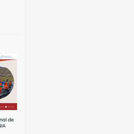
onal de
NIA