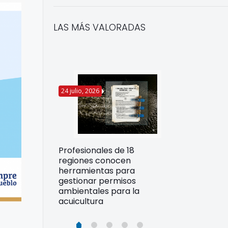
LAS MÁS VALORADAS
24 julio, 2026
22 julio, 2026
Funcionarios 
Profesionales de 18
pertos
DIREPROS ap
regiones conocen
rdos para
estrategias d
herramientas para
ltura
preparación 
gestionar permisos
esiliente en
ante Fenómen
ambientales para la
acuicultura