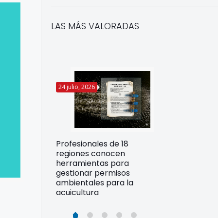
LAS MÁS VALORADAS
24 julio, 2026
22 julio, 2026
Funcionarios 
Profesionales de 18
pertos
DIREPROS ap
regiones conocen
rdos para
estrategias d
herramientas para
ltura
preparación 
gestionar permisos
esiliente en
ante Fenómen
ambientales para la
acuicultura