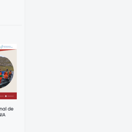
onal de
NIA