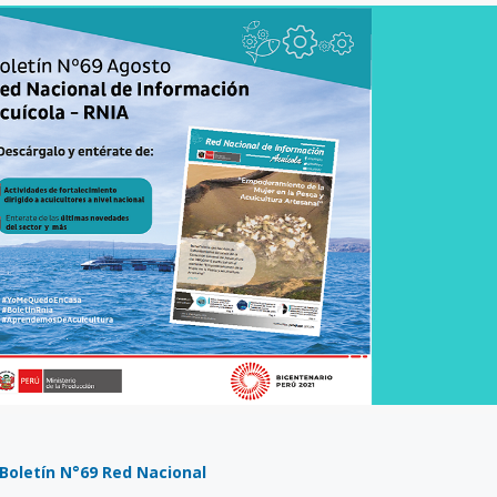
8 julio, 2026
Más de 30 ex
generan acue
lograr acuicu
sostenible y r
Perú
Boletín N°69 Red Nacional