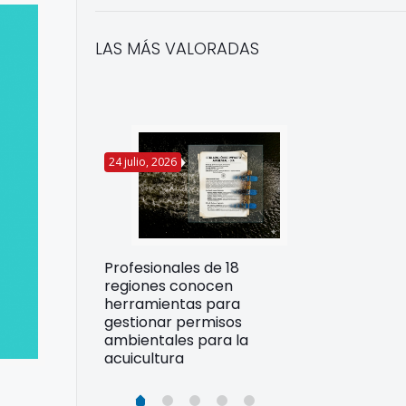
LAS MÁS VALORADAS
24 julio, 2026
22 julio, 2026
Funcionarios 
Profesionales de 18
pertos
DIREPROS ap
regiones conocen
rdos para
estrategias d
herramientas para
ltura
preparación 
gestionar permisos
esiliente en
ante Fenómen
ambientales para la
acuicultura