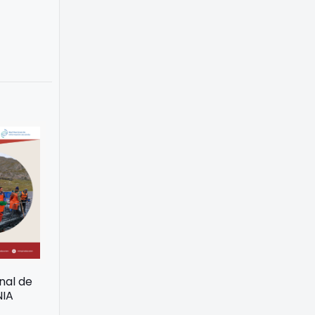
onal de
NIA