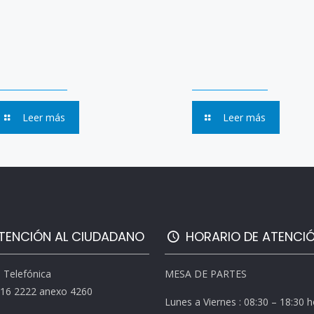
Leer más
Leer más
TENCIÓN AL CIUDADANO
HORARIO DE ATENCI
l Telefónica
MESA DE PARTES
616 2222 anexo 4260
Lunes a Viernes : 08:30 – 18:30 