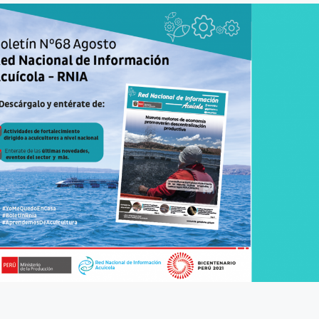
8 julio, 2026
Más de 30 ex
generan acue
lograr acuicu
sostenible y r
Perú