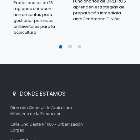
Funcionarios de DIREPROS
Profesionales de 18
Mov
aprenden estrategias de
regiones conocen
ra
acu
preparación inmediata
herramientas para
mil
ante Fenómeno El Niño
gestionar permisos
 en
los
ambientales para la
acu
acuicultura
DONDE ESTAMOS
Dirección General de Acuicultura
Ministerio de la Producción
Calle Uno Oeste Nº 060 – Urbanización
Corpac