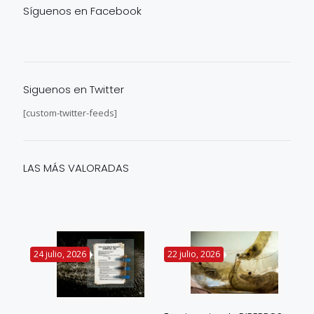
Síguenos en Facebook
Siguenos en Twitter
[custom-twitter-feeds]
LAS MÁS VALORADAS
24 julio, 2026
22 julio, 2026
14 