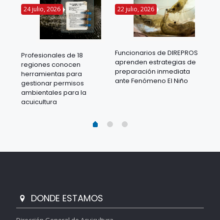
24 julio, 2026
22 julio, 2026
14 
Funcionarios de DIREPROS
Profesionales de 18
Mov
aprenden estrategias de
regiones conocen
ra
acu
preparación inmediata
herramientas para
mil
ante Fenómeno El Niño
gestionar permisos
 en
los
ambientales para la
acu
acuicultura
DONDE ESTAMOS