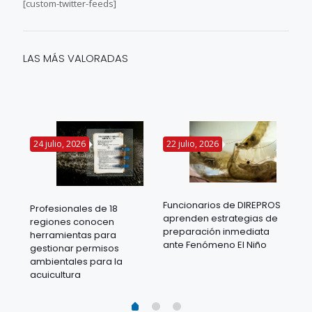
[custom-twitter-feeds]
LAS MÁS VALORADAS
24 julio, 2026
22 julio, 2026
14 
Funcionarios de DIREPROS
Profesionales de 18
Mov
aprenden estrategias de
regiones conocen
ra
acu
preparación inmediata
herramientas para
mil
ante Fenómeno El Niño
gestionar permisos
 en
los
ambientales para la
acu
acuicultura