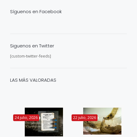
Síguenos en Facebook
Siguenos en Twitter
[custom-twitter-feeds]
LAS MÁS VALORADAS
24 julio, 2026
22 julio, 2026
14 