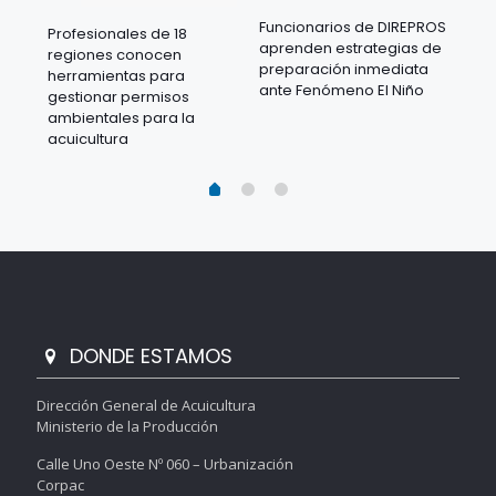
Funcionarios de DIREPROS
Profesionales de 18
Mov
aprenden estrategias de
regiones conocen
ra
acu
preparación inmediata
herramientas para
mil
ante Fenómeno El Niño
gestionar permisos
 en
los
ambientales para la
acu
acuicultura
DONDE ESTAMOS
Dirección General de Acuicultura
Ministerio de la Producción
Calle Uno Oeste Nº 060 – Urbanización
Corpac