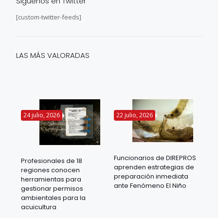
Siguenos en Twitter
[custom-twitter-feeds]
LAS MÁS VALORADAS
24 julio, 2026
22 julio, 2026
14 
Funcionarios de DIREPROS
Profesionales de 18
Mov
aprenden estrategias de
regiones conocen
ra
acu
preparación inmediata
herramientas para
mil
ante Fenómeno El Niño
gestionar permisos
 en
los
ambientales para la
acu
acuicultura