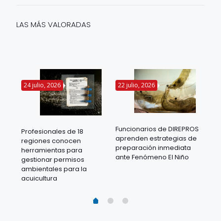
LAS MÁS VALORADAS
24 julio, 2026
22 julio, 2026
14 
Funcionarios de DIREPROS
Profesionales de 18
Mov
aprenden estrategias de
regiones conocen
ra
acu
preparación inmediata
herramientas para
mil
ante Fenómeno El Niño
gestionar permisos
 en
los
ambientales para la
acu
acuicultura