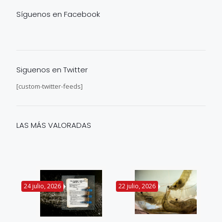
Síguenos en Facebook
Siguenos en Twitter
[custom-twitter-feeds]
LAS MÁS VALORADAS
24 julio, 2026
22 julio, 2026
14 