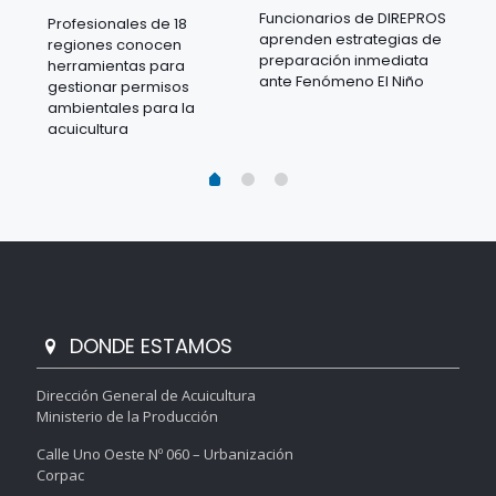
Funcionarios de DIREPROS
Profesionales de 18
Mov
aprenden estrategias de
regiones conocen
ra
acu
preparación inmediata
herramientas para
mil
ante Fenómeno El Niño
gestionar permisos
 en
los
ambientales para la
acu
acuicultura
DONDE ESTAMOS
Dirección General de Acuicultura
Ministerio de la Producción
Calle Uno Oeste Nº 060 – Urbanización
Corpac