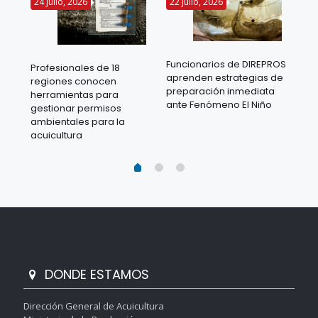
24 julio, 2026
22 julio, 2026
14 
Funcionarios de DIREPROS
Profesionales de 18
Mov
aprenden estrategias de
regiones conocen
ra
acu
preparación inmediata
herramientas para
mil
ante Fenómeno El Niño
gestionar permisos
 en
los
ambientales para la
acu
acuicultura
DONDE ESTAMOS
Dirección General de Acuicultura