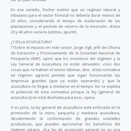
En ese sentido, Fischer estimó que un régimen laboral y
tributario para el sector forestal no debería durar menos de
20 años, considerando el tiempo de maduración de las
plantaciones y el período de retorno de la inversión. «Entre
20 y 40 años sería lo óptimo», apuntó.
¿Y EN LA ACUICULTURA?
??Sobre el impacto en este sector, Jorge Vigil, jefe de Oficina
de Extracción y Procesamiento de la Sociedad Nacional de
Pesquería (SNP), opinó que los incentivos del régimen y la
Ley General de Acuicultura no están alineados. «Son dos
cosas que no hablan el mismo idioma», dice. «Esta normativa
(el régimen agrario) permite que sigan funcionando las
empresas grandes [que ya están operando] y que la
acuicultura no llegue a olvidarse en el tiempo. No se explota
el potencial de esta normativa porque la ley [general de
acuicultura] no está diseñada para eso», opina.
A su juicio, la ley general de acuicultura está enfocada en la
promoción de la micro, pequeña y mediana acuicultura,
desalentando la conformación de grandes unidades
productivas, que pueden aprovechar los beneficios del
régimen agrario. «[La ley de promoción agraria] no es una