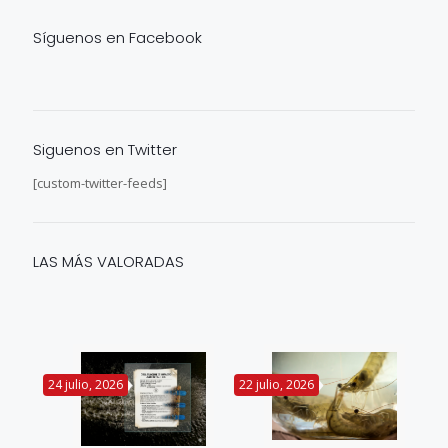
Síguenos en Facebook
Siguenos en Twitter
[custom-twitter-feeds]
LAS MÁS VALORADAS
24 julio, 2026
22 julio, 2026
14 