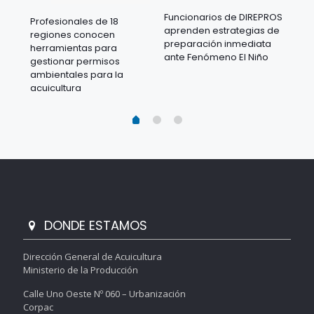
Funcionarios de DIREPROS
Profesionales de 18
Mov
aprenden estrategias de
regiones conocen
ra
acu
preparación inmediata
herramientas para
mil
ante Fenómeno El Niño
gestionar permisos
 en
los
ambientales para la
acu
acuicultura
DONDE ESTAMOS
Dirección General de Acuicultura
Ministerio de la Producción
Calle Uno Oeste Nº 060 – Urbanización
Corpac