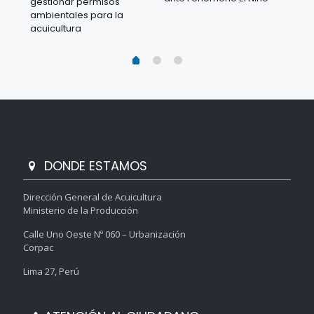
gestionar permisos
 en
los
ambientales para la
acu
acuicultura
DONDE ESTAMOS
Dirección General de Acuicultura
Ministerio de la Producción
Calle Uno Oeste Nº 060 – Urbanización
Corpac
Lima 27, Perú