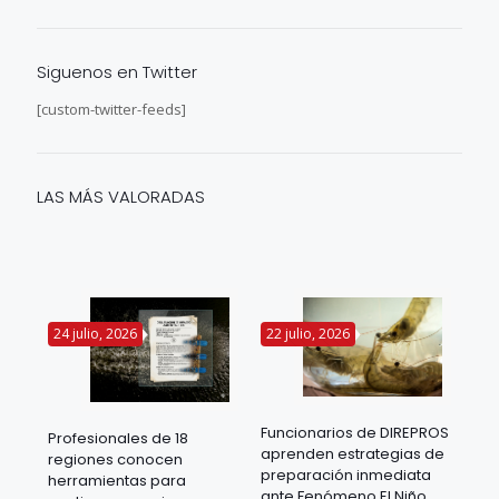
Siguenos en Twitter
[custom-twitter-feeds]
LAS MÁS VALORADAS
24 julio, 2026
22 julio, 2026
14 
Funcionarios de DIREPROS
Profesionales de 18
Mov
aprenden estrategias de
regiones conocen
ra
acu
preparación inmediata
herramientas para
mil
ante Fenómeno El Niño