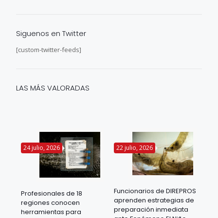
Siguenos en Twitter
[custom-twitter-feeds]
LAS MÁS VALORADAS
24 julio, 2026
22 julio, 2026
14 
Funcionarios de DIREPROS
Profesionales de 18
Mov
aprenden estrategias de
regiones conocen
ra
acu
preparación inmediata
herramientas para
mil