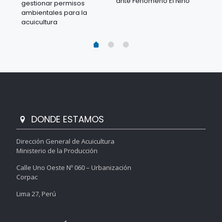
ante Fenómeno El Niño
gestionar permisos
 en
los
ambientales para la
acu
acuicultura
DONDE ESTAMOS
Dirección General de Acuicultura
Ministerio de la Producción
Calle Uno Oeste Nº 060 – Urbanización
Corpac
Lima 27, Perú