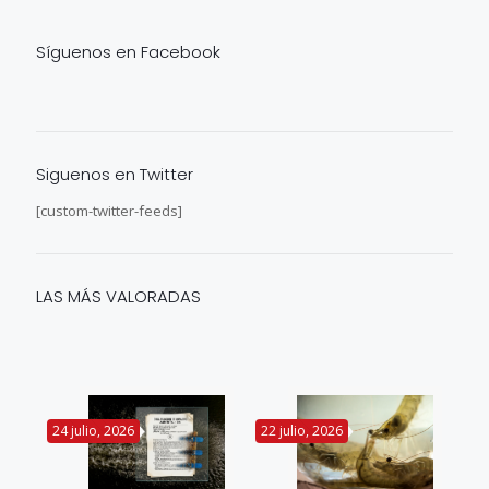
Síguenos en Facebook
Siguenos en Twitter
[custom-twitter-feeds]
LAS MÁS VALORADAS
24 julio, 2026
22 julio, 2026
14 