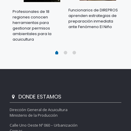
Funcionarios de DIREPROS
Profesionales de 18
Mov
aprenden estrategias de
regiones conocen
ra
acu
preparación inmediata
herramientas para
mil
ante Fenómeno El Niño
gestionar permisos
 en
los
ambientales para la
acu
acuicultura
DONDE ESTAMOS
Dirección General de Acuicultura
Ministerio de la Producción
Calle Uno Oeste Nº 060 – Urbanización
Corpac