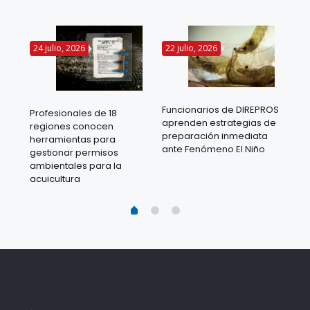
24 julio, 2026
22 julio, 2026
14 
Funcionarios de DIREPROS
Profesionales de 18
Mov
aprenden estrategias de
regiones conocen
ra
acu
preparación inmediata
herramientas para
mil
ante Fenómeno El Niño
gestionar permisos
 en
los
ambientales para la
acu
acuicultura