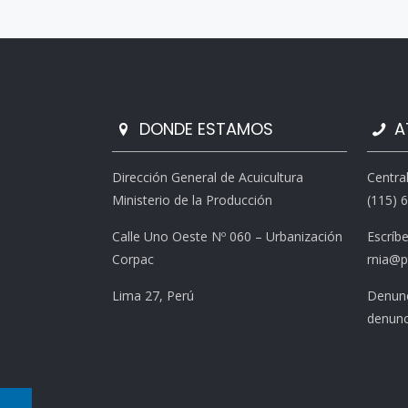
DONDE ESTAMOS
A
Dirección General de Acuicultura
Centra
Ministerio de la Producción
(115) 
Calle Uno Oeste Nº 060 – Urbanización
Escríb
Corpac
rnia@p
Lima 27, Perú
Denunc
denunc