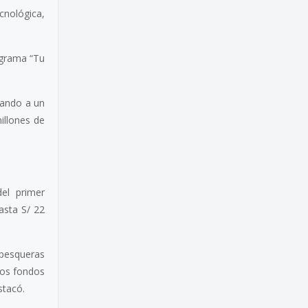
cnológica,
ograma “Tu
zando a un
illones de
del primer
asta S/ 22
 pesqueras
los fondos
stacó.