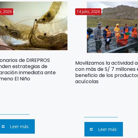
io, 2026
14 julio, 2026
ionarios de DIREPROS
Movilizamos la actividad 
nden estrategias de
con más de S/ 7 millones
aración inmediata ante
beneficio de los producto
meno El Niño
acuícolas
Leer más
Leer más