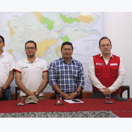
8 julio, 2026
Más de 30 ex
generan acue
lograr acuicu
sostenible y r
Perú