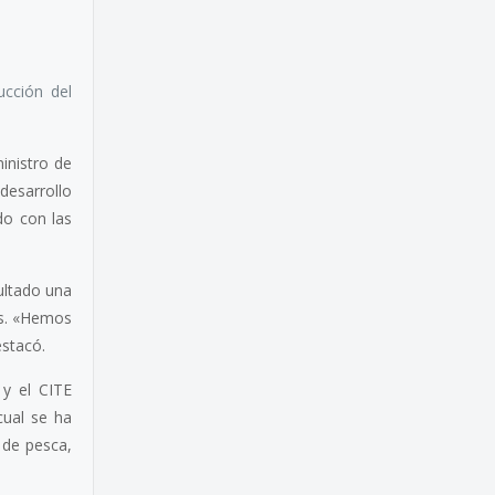
ucción del
inistro de
 desarrollo
do con las
ultado una
es. «Hemos
stacó.
 y el CITE
cual se ha
 de pesca,