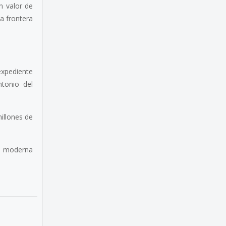
n valor de
la frontera
expediente
tonio del
illones de
a moderna