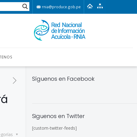
rnia@produce.gob.pe
TENOS
Síguenos en Facebook
rá
Siguenos en Twitter
[custom-twitter-feeds]
egorías