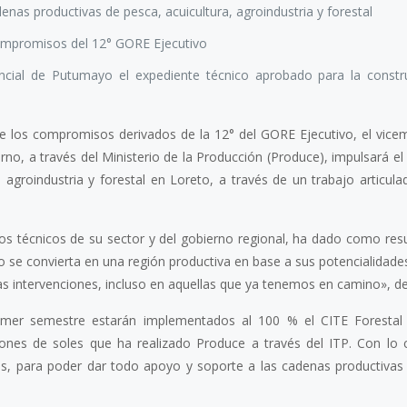
as productivas de pesca, acuicultura, agroindustria y forestal
ompromisos del 12° GORE Ejecutivo
vincial de Putumayo el expediente técnico aprobado para la constr
e los compromisos derivados de la 12° del GORE Ejecutivo, el vicem
rno, a través del Ministerio de la Producción (Produce), impulsará el
 agroindustria y forestal en Loreto, a través de un trabajo articula
pos técnicos de su sector y del gobierno regional, ha dado como res
o se convierta en una región productiva en base a sus potencialidad
 intervenciones, incluso en aquellas que ya tenemos en camino», de
 primer semestre estarán implementados al 100 % el CITE Forestal
ones de soles que ha realizado Produce a través del ITP. Con lo 
tes, para poder dar todo apoyo y soporte a las cadenas productivas