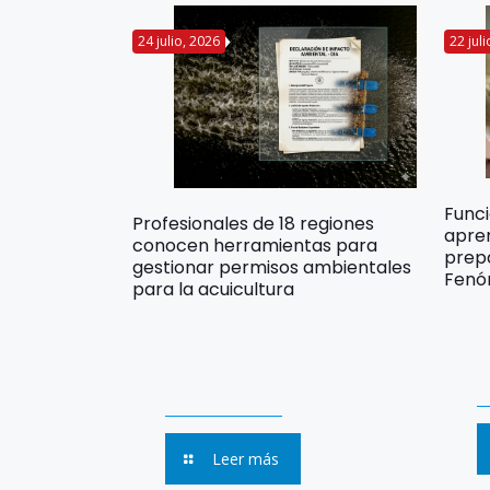
24 julio, 2026
22 jul
Func
Profesionales de 18 regiones
apre
conocen herramientas para
prep
gestionar permisos ambientales
Fenó
para la acuicultura
Leer más