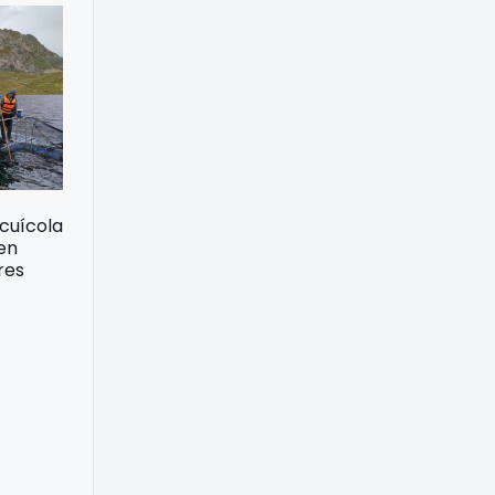
acuícola
 en
res