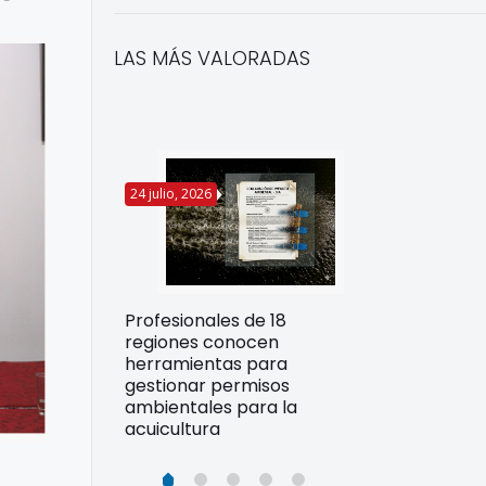
LAS MÁS VALORADAS
24 julio, 2026
22 julio, 2026
Funcionarios 
Profesionales de 18
pertos
DIREPROS ap
regiones conocen
rdos para
estrategias d
herramientas para
ltura
preparación 
gestionar permisos
esiliente en
ante Fenómen
ambientales para la
acuicultura