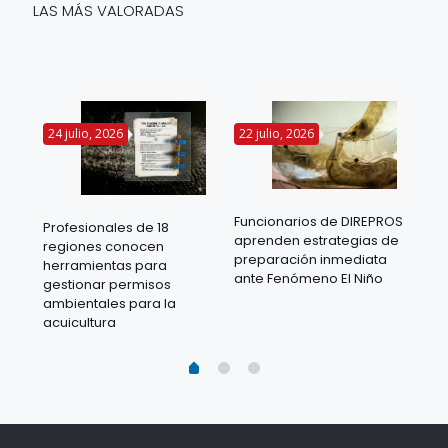
LAS MÁS VALORADAS
24 julio, 2026
22 julio, 2026
14 
Funcionarios de DIREPROS
Profesionales de 18
Mov
aprenden estrategias de
regiones conocen
ra
acu
preparación inmediata
herramientas para
mil
ante Fenómeno El Niño
gestionar permisos
 en
los
ambientales para la
acu
acuicultura