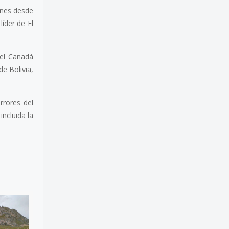
ones desde
íder de El
 el Canadá
e Bolivia,
rrores del
incluida la