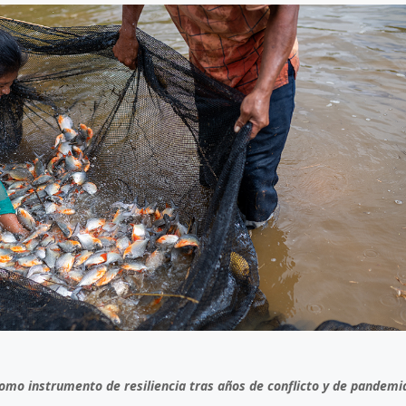
8 julio, 2026
Más de 30 ex
generan acue
lograr acuicu
sostenible y r
Perú
como instrumento de resiliencia tras años de conflicto y de pandemi