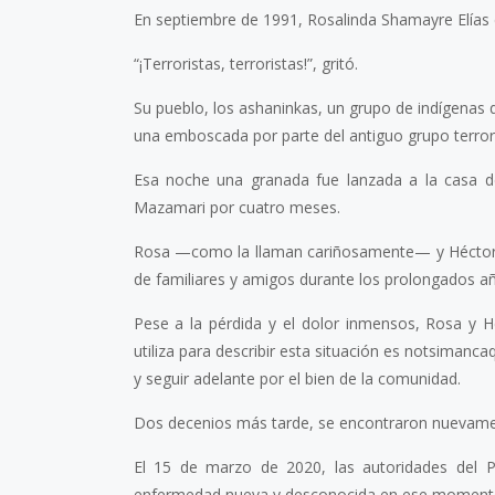
En septiembre de 1991, Rosalinda Shamayre Elías 
“¡Terroristas, terroristas!”, gritó.
Su pueblo, los ashaninkas, un grupo de indígenas qu
una emboscada por parte del antiguo grupo terr
Esa noche una granada fue lanzada a la casa de
Mazamari por cuatro meses.
Rosa —como la llaman cariñosamente— y Héctor L
de familiares y amigos durante los prolongados añ
Pese a la pérdida y el dolor inmensos, Rosa y H
utiliza para describir esta situación es notsimanca
y seguir adelante por el bien de la comunidad.
Dos decenios más tarde, se encontraron nuevament
El 15 de marzo de 2020, las autoridades del 
enfermedad nueva y desconocida en ese moment