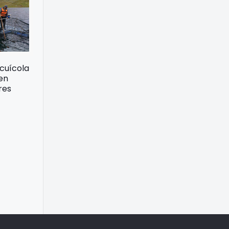
acuícola
 en
res