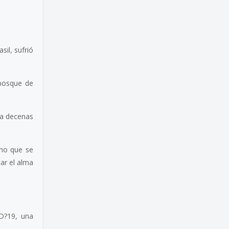
sil, sufrió
 bosque de
 a decenas
ino que se
nar el alma
D?19, una