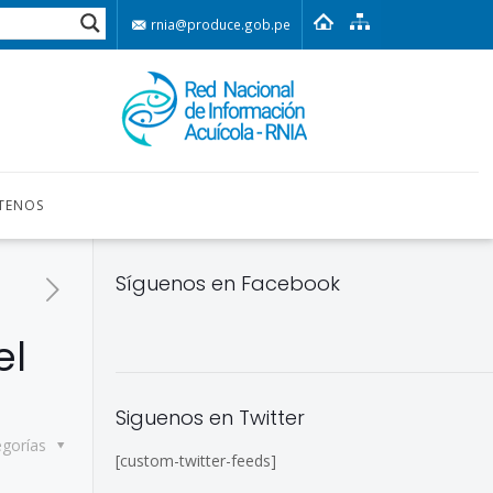
rnia@produce.gob.pe
TENOS
Síguenos en Facebook
el
Siguenos en Twitter
egorías
[custom-twitter-feeds]