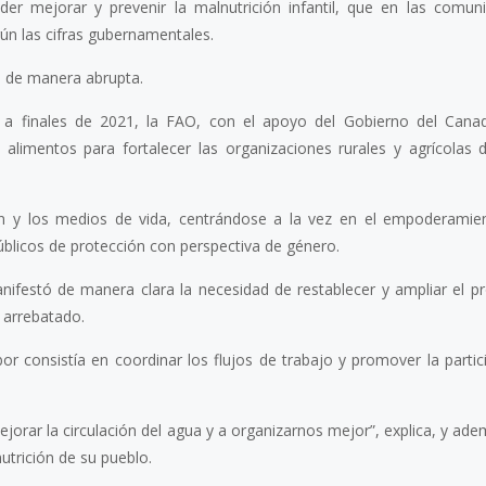
er mejorar y prevenir la malnutrición infantil, que en las comun
ún las cifras gubernamentales.
va de manera abrupta.
a finales de 2021, la FAO, con el apoyo del Gobierno del Canad
 alimentos para fortalecer las organizaciones rurales y agrícolas 
ción y los medios de vida, centrándose a la vez en el empoderamie
blicos de protección con perspectiva de género.
nifestó de manera clara la necesidad de restablecer y ampliar el p
 arrebatado.
bor consistía en coordinar los flujos de trabajo y promover la parti
jorar la circulación del agua y a organizarnos mejor”, explica, y ad
trición de su pueblo.