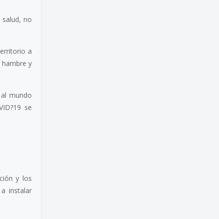
 salud, no
rritorio a
l hambre y
r al mundo
OVID?19 se
ción y los
a instalar