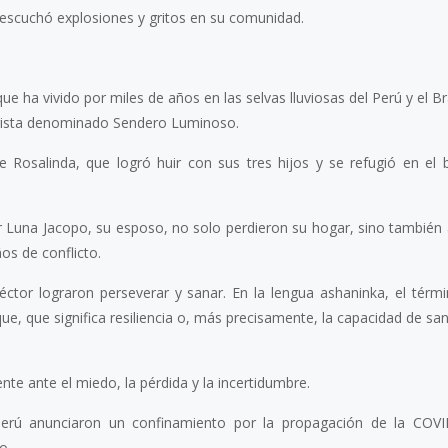
escuchó explosiones y gritos en su comunidad.
e ha vivido por miles de años en las selvas lluviosas del Perú y el Bra
orista denominado Sendero Luminoso.
 Rosalinda, que logró huir con sus tres hijos y se refugió en el
una Jacopo, su esposo, no solo perdieron su hogar, sino también
os de conflicto.
éctor lograron perseverar y sanar. En la lengua ashaninka, el térm
que, que significa resiliencia o, más precisamente, la capacidad de sa
e ante el miedo, la pérdida y la incertidumbre.
Perú anunciaron un confinamiento por la propagación de la COVI
o.