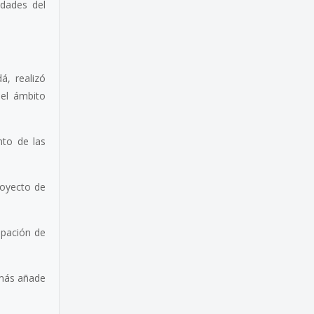
idades del
á, realizó
del ámbito
nto de las
royecto de
cipación de
emás añade