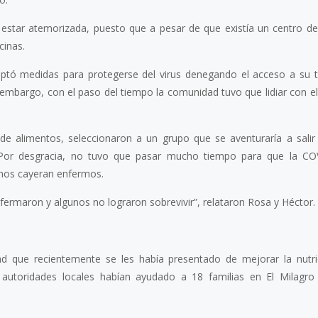
star atemorizada, puesto que a pesar de que existía un centro de
cinas.
tó medidas para protegerse del virus denegando el acceso a su te
 embargo, con el paso del tiempo la comunidad tuvo que lidiar con e
de alimentos, seleccionaron a un grupo que se aventuraría a sali
. Por desgracia, no tuvo que pasar mucho tiempo para que la C
hos cayeran enfermos.
rmaron y algunos no lograron sobrevivir”, relataron Rosa y Héctor.
d que recientemente se les había presentado de mejorar la nutri
autoridades locales habían ayudado a 18 familias en El Milagro 