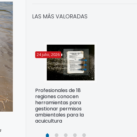
LAS MÁS VALORADAS
24 julio, 2026
22 julio, 2026
Funcionarios 
Profesionales de 18
pertos
DIREPROS ap
regiones conocen
rdos para
estrategias d
herramientas para
ltura
preparación 
gestionar permisos
esiliente en
ante Fenómen
ambientales para la
acuicultura
a