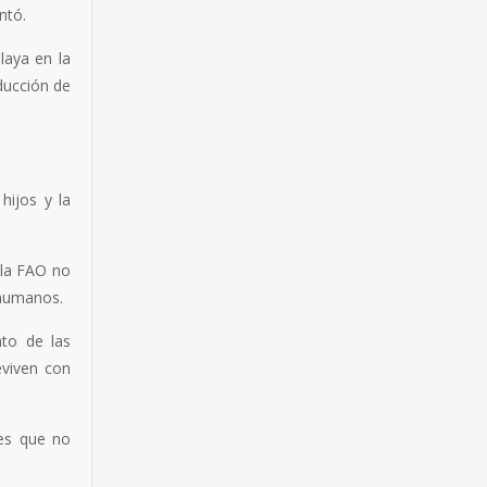
ntó.
laya en la
oducción de
hijos y la
 la FAO no
 humanos.
nto de las
eviven con
 es que no