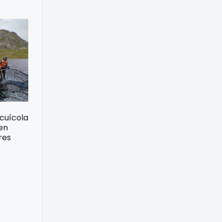
acuícola
 en
res