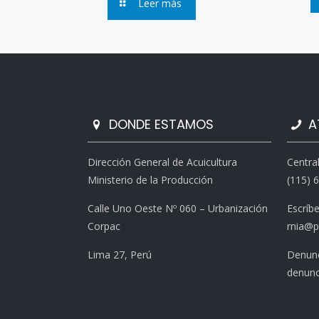
Leer más
DONDE ESTAMOS
A
Dirección General de Acuicultura
Centra
Ministerio de la Producción
(115) 
Calle Uno Oeste Nº 060 – Urbanización
Escríb
Corpac
rnia@p
Lima 27, Perú
Denunc
denunc