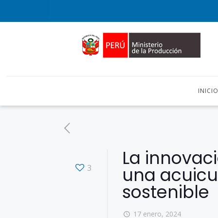
INICI
La innovaci
3
una acuicul
sostenible
17 enero, 2024