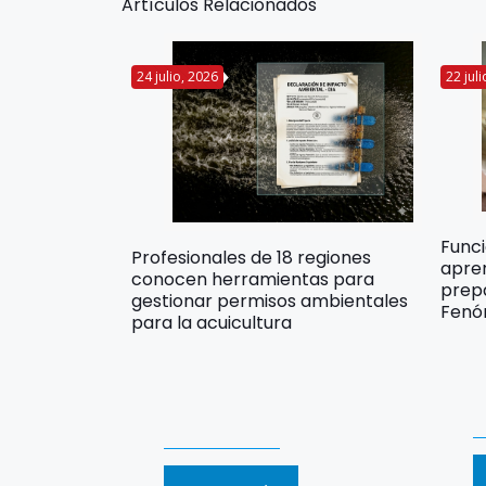
Artículos Relacionados
24 julio, 2026
22 jul
Func
Profesionales de 18 regiones
apre
conocen herramientas para
prep
gestionar permisos ambientales
Fenó
para la acuicultura