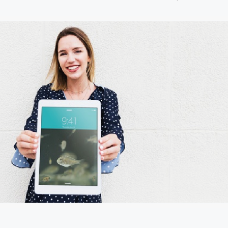
8 julio, 2026
Más de 30 ex
generan acue
lograr acuicu
sostenible y r
Perú