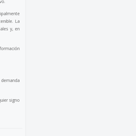
vo.
cipalmente
enible. La
ales y, en
nformación
la demanda
uier signo