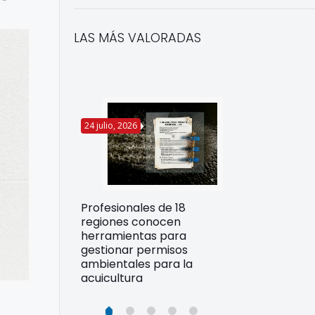
LAS MÁS VALORADAS
24 julio, 2026
22 julio, 2026
Funcionarios 
Profesionales de 18
pertos
DIREPROS ap
regiones conocen
rdos para
estrategias d
herramientas para
ltura
preparación 
gestionar permisos
esiliente en
ante Fenómen
ambientales para la
acuicultura