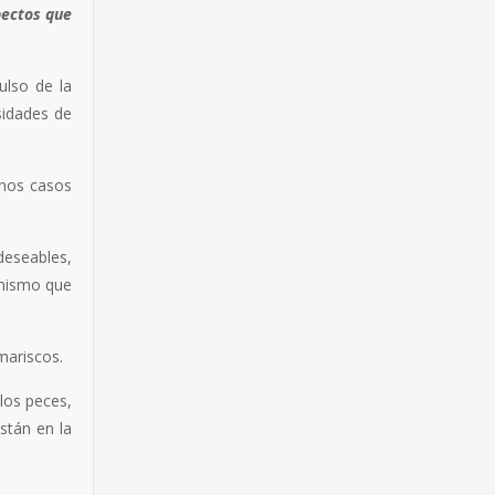
pectos que
ulso de la
sidades de
unos casos
deseables,
 mismo que
mariscos.
 los peces,
stán en la