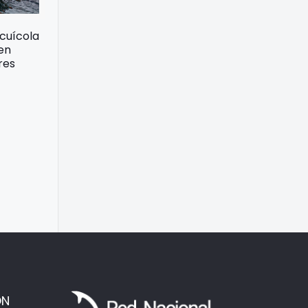
acuícola
 en
res
ÓN