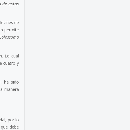
n de estos
levines de
én permite
Colossoma
n. Lo cual
e cuatro y
s, ha sido
sta manera
al, por lo
o que debe