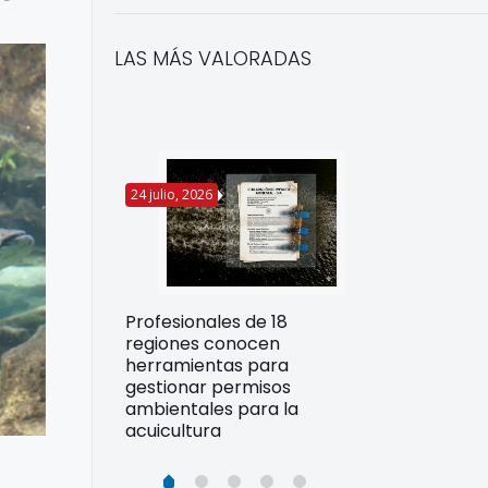
LAS MÁS VALORADAS
24 julio, 2026
22 julio, 2026
Funcionarios 
Profesionales de 18
pertos
DIREPROS ap
regiones conocen
rdos para
estrategias d
herramientas para
ltura
preparación 
gestionar permisos
esiliente en
ante Fenómen
ambientales para la
acuicultura