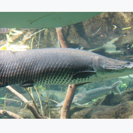
8 julio, 2026
Más de 30 ex
generan acue
lograr acuicu
sostenible y r
Perú