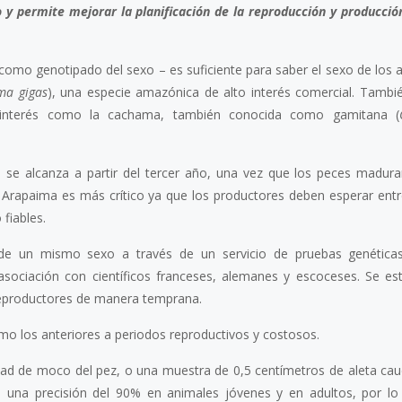
y permite mejorar la planificación de la reproducción y producció
omo genotipado del sexo – es suficiente para saber el sexo de los a
ma gigas
), una especie amazónica de alto interés comercial. Tambi
e interés como la cachama, también conocida como gamitana (
o se alcanza a partir del tercer año, una vez que los peces madura
e Arapaima es más crítico ya que los productores deben esperar entr
fiables.
s de un mismo sexo a través de un servicio de pruebas genética
asociación con científicos franceses, alemanes y escoceses. Se e
reproductores de manera temprana.
omo los anteriores a periodos reproductivos y costosos.
ad de moco del pez, o una muestra de 0,5 centímetros de aleta caud
e una precisión del 90% en animales jóvenes y en adultos, por l