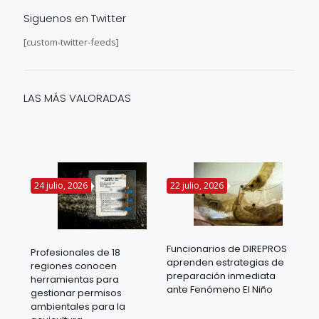
Siguenos en Twitter
[custom-twitter-feeds]
LAS MÁS VALORADAS
24 julio, 2026
22 julio, 2026
14 
Funcionarios de DIREPROS
Profesionales de 18
Mov
aprenden estrategias de
regiones conocen
ra
acu
preparación inmediata
herramientas para
mil
ante Fenómeno El Niño
gestionar permisos
 en
los
ambientales para la
acu